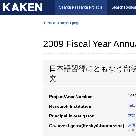
Search Research Projects
Search Resear
Back to project page
2009 Fiscal Year Annu
日本語習得にともなう留
究
195
Project/Area Number
Toky
Research Institution
大北
Principal Investigator
太田
Co-Investigator(Kenkyū-buntansha)
松島