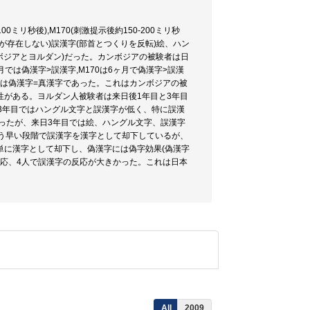
リ秒後),M170(刺激提示後約150-200ミリ秒
が存在しない)誤漢字(部首とつくりを反転)絵、ハン
ボジアとヨルダン)だった。カンボジアの被験者は日
では偽漢字>誤漢字,M170は6ヶ月で偽漢字>誤漢
0では偽漢字=真漢字であった。これはカンボジアの被
がある。ヨルダン人被験者は来日後1年目と3年目
日3年目ではハングル文字と誤漢字が低く、特に誤漢
かったが、来日3年目では絵、ハングル文字、誤漢字
いう早い段階で誤漢字を漢字として却下しているが、
単に漢字として却下し、偽漢字には偽字効果(偽漢字
反応、4人で誤漢字の反応が大きかった。これは日本
All
2009