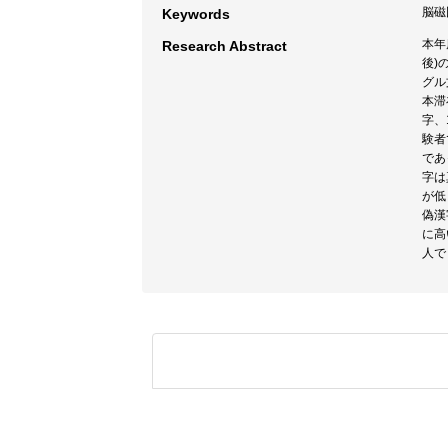
脳磁
Keywords
本年
Research Abstract
後)
グル
本滞
字、
験者
であ
字は
が低
偽漢
に高
人で