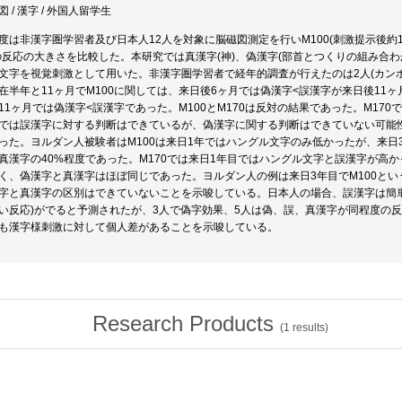
図 / 漢字 / 外国人留学生
度は非漢字圏学習者及び日本人12人を対象に脳磁図測定を行いM100(刺激提示後約100ミ
の反応の大きさを比較した。本研究では真漢字(神)、偽漢字(部首とつくりの組み合わ
文字を視覚刺激として用いた。非漢字圏学習者で経年的調査が行えたのは2人(カン
在半年と11ヶ月でM100に関しては、来日後6ヶ月では偽漢字<誤漢字が来日後11ヶ月
11ヶ月では偽漢字<誤漢字であった。M100とM170は反対の結果であった。M17
では誤漢字に対する判断はできているが、偽漢字に関する判断はできていない可能性
った。ヨルダン人被験者はM100は来日1年ではハングル文字のみ低かったが、来
真漢字の40%程度であった。M170では来日1年目ではハングル文字と誤漢字が高
く、偽漢字と真漢字はほぼ同じであった。ヨルダン人の例は来日3年目でM100と
字と真漢字の区別はできていないことを示唆している。日本人の場合、誤漢字は簡
い反応)がでると予測されたが、3人で偽字効果、5人は偽、誤、真漢字が同程度の
も漢字様刺激に対して個人差があることを示唆している。
Research Products
(
1
results)