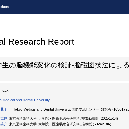
chers
al Research Report
学生の脳機能変化の検証-脳磁図技法によ
20446
o Medical and Dental University
 葉子
Tokyo Medical and Dental University, 国際交流センター, 准教授 (10361726
 克也
東京医科歯科大学, 大学院・医歯学総合研究科, 非常勤講師 (20251514)
 英介
東京医科歯科大学, 大学院・医歯学総合研究科, 准教授 (50242186)