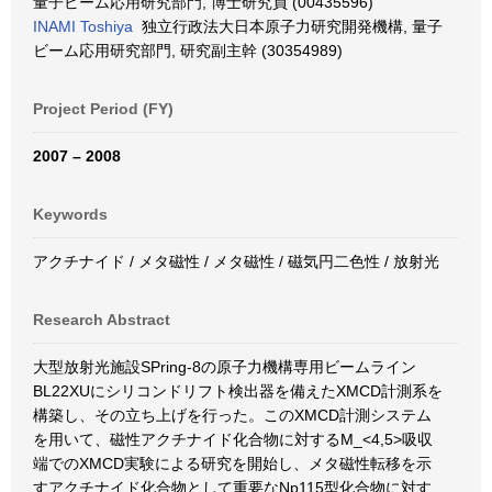
量子ビーム応用研究部門, 博士研究員 (00435596)
INAMI Toshiya
独立行政法大日本原子力研究開発機構, 量子
ビーム応用研究部門, 研究副主幹 (30354989)
Project Period (FY)
2007 – 2008
Keywords
アクチナイド / メタ磁性 / メタ磁性 / 磁気円二色性 / 放射光
Research Abstract
大型放射光施設SPring-8の原子力機構専用ビームライン
BL22XUにシリコンドリフト検出器を備えたXMCD計測系を
構築し、その立ち上げを行った。このXMCD計測システム
を用いて、磁性アクチナイド化合物に対するM_<4,5>吸収
端でのXMCD実験による研究を開始し、メタ磁性転移を示
すアクチナイド化合物として重要なNp115型化合物に対す