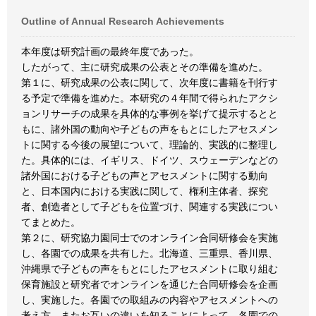
Outline of Annual Research Achievements
本年度は研究計画の最終年度であった。
したがって、主に研究成果の公表とその準備を進めた。
第１に、研究成果の公表に関して、次年度に書籍を刊行す
る予定で準備を進めた。本研究の４年間で得られたアクシ
ョンリサーチの成果を具体的な事例を挙げて提示するとと
もに、諸外国の動向や子どもの声をもとにしたアセスメン
トに関する今後の展望について、理論的、実践的に整理し
た。具体的には、イギリス、ドイツ、スウェーデンなどの
諸外国における子どもの声とアセスメントに関する動向
と、日本国内における実践に関して、権利主体者、探究
者、創造者として子どもを位置づけ、関連する実践につい
てまとめた。
第２に、研究協力園同士でのオンライン合同研修会を実施
し、各園での成果を共有した。北海道、三重県、香川県、
沖縄県で子どもの声をもとにしたアセスメントに取り組む
保育施設と研究者でオンラインを通じた合同研修会を企画
し、実施した。各園での取組みの内容やアセスメントへの
考え方、またお互いの違いを知ることによって、各園での