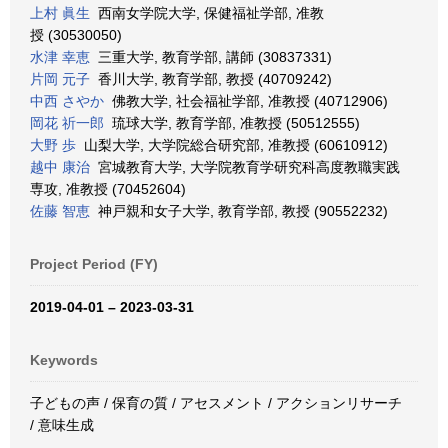
上村 眞生
西南女学院大学, 保健福祉学部, 准教
授 (30530050)
水津 幸恵
三重大学, 教育学部, 講師 (30837331)
片岡 元子
香川大学, 教育学部, 教授 (40709242)
中西 さやか
佛教大学, 社会福祉学部, 准教授 (40712906)
岡花 祈一郎
琉球大学, 教育学部, 准教授 (50512555)
大野 歩
山梨大学, 大学院総合研究部, 准教授 (60610912)
越中 康治
宮城教育大学, 大学院教育学研究科高度教職実践
専攻, 准教授 (70452604)
佐藤 智恵
神戸親和女子大学, 教育学部, 教授 (90552232)
Project Period (FY)
2019-04-01 – 2023-03-31
Keywords
子どもの声 / 保育の質 / アセスメント / アクションリサーチ
/ 意味生成