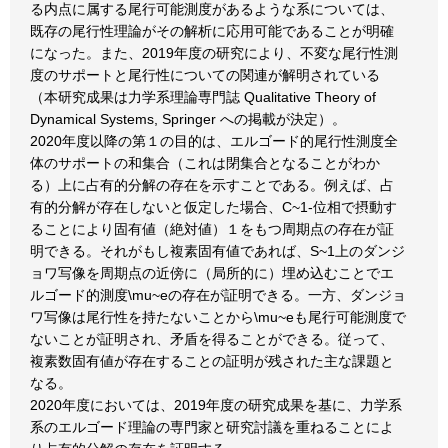
る内点に属する尾行可能測度があるような系については、
既存の尾行性理論がその解析に応用可能であることが明確
になった。また、2019年度の研究により、不変な尾行性測
度のサポートと尾行性についての関連が解明されている
（本研究成果は力学系理論専門誌 Qualitative Theory of
Dynamical Systems, Springer への掲載が決定）。
2020年度以降の第１の目的は、エルゴード的尾行性測度全
体のサポートの和集合（これは閉集合となることがわか
る）上に占有的分解の存在を示すことである。例えば、占
有的分解が存在しないと仮定した場合、C~1-位相で摂動す
ることにより固有値（絶対値）１をもつ周期点の存在が証
明できる。それがもし複素固有値であれば、S~1上のダンジ
ョワ写像を周期点の近傍に（局所的に）埋め込むことでエ
ルゴード的測度\mu~eの存在が証明できる。一方、ダンジョ
ワ写像は尾行性を持たないことから\mu~eも尾行可能測度で
ないことが証明され、矛盾を得ることができる。従って、
複素数固有値が存在することの証明が残された主な課題と
なる。
2020年度においては、2019年度の研究成果を基に、力学系
系のエルゴード理論の専門家と研究討議を重ねることによ