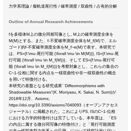
力学系理論 / 擬軌道尾行性 / 確率測度 / 双曲性 / 占有的分解
Outline of Annual Research Achievements
fを多様体M上の微分同相写像とし, M上の確率測度全体を
M(M)とする。また、f-不変確率測度全体をM_f(M)で、エル
ゴード的f-不変確率測度全体をM_f~e(M)で表す。本研究で
は、PS={f:\mu-尾行可能 (\forall \mu \in M(M))}, IS={f:\mu-尾
行可能 (\forall \mu \in M_f(M))}、そして ES={f:\mu-尾行可
能 (\forall \mu \in M_f(M))}を考察対象とし、これらの集合の
C~1-位相に関する内点を一様双曲性や非一様双曲性の概念
を用いて特徴付ける。
本研究の基盤となる研究成果``Diffeomorphisms with
Shadowable Measures"(K. Moriyasu, K. Sakai, N. Sumi)が
2018年12月、Axioms;
https://doi.org/10.3390/axioms7040093（オープンアクセス
ジャーナル）に掲載された。これによりPS, ISのC~1-位相
における力学的特徴付けは完了している。本年度は、「ES
の内点に属する微分同写像の特徴付け」と「尾行可能測度
の非一様双曲型力学系への応用」について研究計画に従い