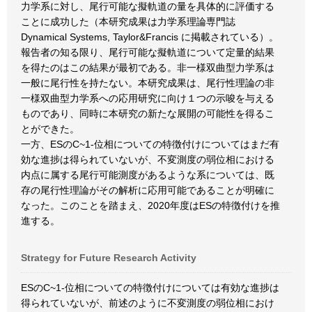
力学系に対し、尾行可能な擬軌道の量を具体的に評価する
ことに成功した（本研究成果は力学系理論専門誌
Dynamical Systems, Taylor&Francis に掲載されている）。
報告者の知る限り、尾行可能な擬軌道について定量的結果
を得たのはこの結果が最初である。非一様双曲型力学系は
一般に尾行性を持たない。本研究成果は、尾行性理論の非
一様双曲型力学系への応用研究に向け１つの示唆を与える
ものであり、同時に本研究の新たな展開の可能性を得るこ
とができた。
一方、ESのC~1-位相についての特徴付けについてはまだ有
効な進捗は得られていないが、不変測度の弱位相における
内点に属する尾行可能測度があるような系については、既
存の尾行性理論がその解析に応用可能であることが明確に
なった。このことを踏まえ、2020年度はESの特徴付けを推
進する。
Strategy for Future Research Activity
ESのC~1-位相についての特徴付けについては有効な進捗は
得られていないが、前述のように不変測度の弱位相におけ