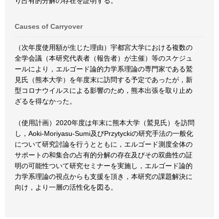
り占有的分解の存在を証明する。
Causes of Carryover
（次年度使用額が生じた理由）宇都宮大学における複数の
全学会議（本研究代表者（報告者）が主催）等のスケジュ
ールにより，エルゴード論的力学系理論の専門家である鷲
見氏（熊本大学）を年度末に訪問する予定であったが，新
型コロナウイルスによる影響のため，熊本出張を取り止め
ざるを得なかった。
（使用計画）2020年度は年末に熊本大学（鷲見氏）を訪問
し，Aoki-Moriyasu-Sumi及びPrzytyckiの研究手法の一般化
について研究討論を行うとともに，エルゴード測度全体の
サポートの和集合の占有的分解の存在及びその双曲性の証
明の可能性ついて研究セミナーを実施し，エルゴード論的
力学系理論の視点からも支援を頂き，本研究の課題解決に
向け，より一層の活性化を図る。