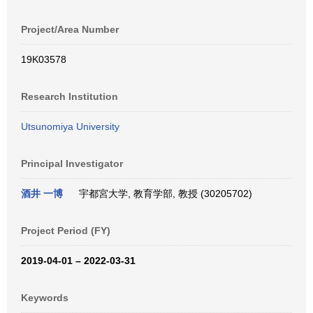
Project/Area Number
19K03578
Research Institution
Utsunomiya University
Principal Investigator
酒井 一博
宇都宮大学, 教育学部, 教授 (30205702)
Project Period (FY)
2019-04-01 – 2022-03-31
Keywords