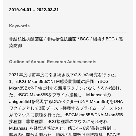
2019-04-01 – 2022-03-31
Keywords
非結核性抗酸菌症 / 非結核性抗酸菌 / BCG / 組換えBCG / 感
染防御
Outline of Annual Research Achievements
2021年度は前年度に引き続き以下の3つの研究を行った。
1、rBCG-Mkan85BのNTM感染防御能の評価：rBCG-
Mkan85BがNTMに対する新規ワクチンとなりうるか検討し
た。rBCG-Mkan85Bをプライム接種し、M.kansasiiの
antigen85Bを発現するDNAべクター(DNA-Mkan85B)をDNA
ワクチンとして3回ブースト接種するプライムーブーストの
系でマウスに接種を行った。rBDGMkan85B/DNA-Mkan85B
接種群、非接種群、BCG接種群のマウスにそれぞれ
M.kansasiiを経気道感染させ、感染4～6週間後に解剖し、
臓器内生菌数を調べた。肺内の生菌数は非接種群、BCG接