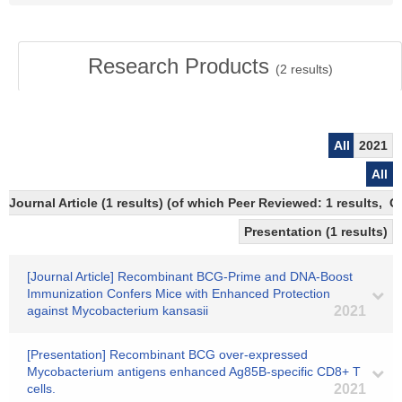
Research Products
(
2
results)
All
2021
All
Journal Article (1 results) (of which Peer Reviewed: 1 results, 
Presentation (1 results)
[Journal Article] Recombinant BCG-Prime and DNA-Boost
Immunization Confers Mice with Enhanced Protection
against Mycobacterium kansasii
2021
[Presentation] Recombinant BCG over-expressed
Mycobacterium antigens enhanced Ag85B-specific CD8+ T
cells.
2021