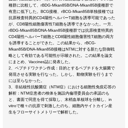
種群に比較して、rBDG-Mkan85B/DNA-Mkan85B接種群で
有意に低下した。BCG接種、rBCG-Mkan85B単独接種では
抗原検査特異的CD4陽性ヘルパーT細胞を誘導可能であった
が、CD8陽性細胞傷害性T細胞を誘導できなかった。一方、
rBDG-Mkan85B/DNA-Mkan85B接種群では抗原検査特異的
CD4陽性ヘルパーT細胞とCD8陽性細胞傷害性T細胞の両方
を誘導することができた。この結果から、rBCG-
Mkan85B/DNA-Mkan85B接種はNTMに対する新たな防御戦
略として有効である可能性が示唆された。この結果を論文
にまとめ、Vaccines誌に発表した。
2、ペプチドワクチン作成：目的とするペプチドを大腸菌で
発現させる実験を行なった。しかし、動物実験を行うまで
には至らなかった。
3、非結核性抗酸菌症（NTM症）における細胞性免疫応答の
解析：NTM症患者の検体を施設内倫理委員会の承認のも
と、書面で同意を得て採取し、末梢血単核球を分離し、in
vitroで種々の抗原で刺激したのち、細胞内サイトカイン産
生をフローサイトメトリーで解析した。