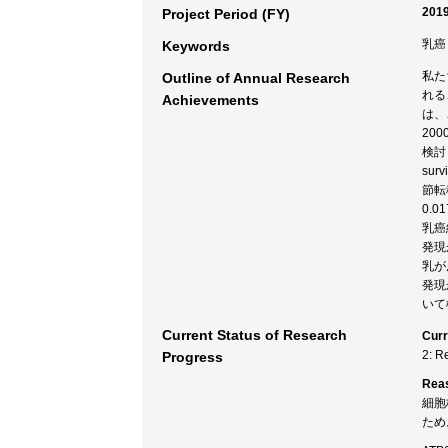
2019
Project Period (FY)
乳癌
Keywords
私た
Outline of Annual Research
れる
Achievements
は、
20
検討し
su
節転
0.0
乳癌
発現
乳が
発現
いて
Current Status of Research
Curr
2: R
Progress
Rea
細胞
ため