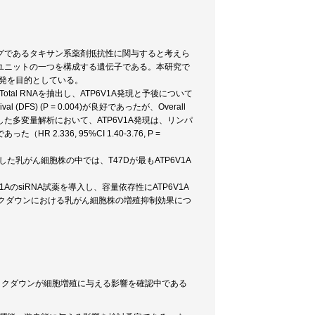
グであるタキサン系薬剤抵抗性に関与すると考えら
のサブユニットの一つを構成する遺伝子である。本研究で
開発を目的としている。
tal RNAを抽出し、ATP6V1A発現と予後について
 (DFS) (P = 0.004)が良好であったが、Overall
を使用した多変量解析において、ATP6V1A発現は、リンパ
336, 95%CI 1.40-3.76, P =
た乳がん細胞株の中では、T47Dが最もATP6V1A
1AのsiRNA試薬を導入し、容量依存性にATP6V1A
1Aノックダウンにおける乳がん細胞株の増殖抑制効果につ
Aノックダウンが細胞増殖に与える影響を確認中である