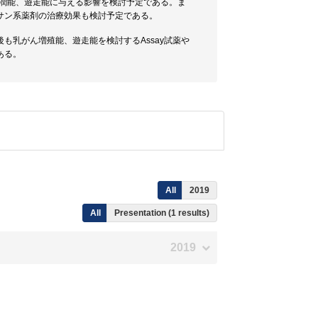
浸潤能、遊走能に与える影響を検討予定である。ま
サン系薬剤の治療効果も検討予定である。
も乳がん増殖能、遊走能を検討するAssay試薬や
ある。
All
2019
All
Presentation (1 results)
2019