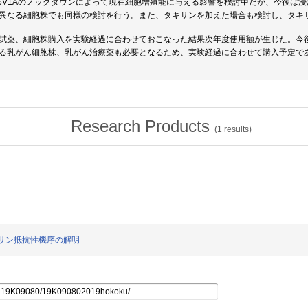
P6V1Aのノックダウンによって現在細胞増殖能に与える影響を検討中だが、今後は
異なる細胞株でも同様の検討を行う。また、タキサンを加えた場合も検討し、タキ
試薬、細胞株購入を実験経過に合わせておこなった結果次年度使用額が生じた。今後
る乳がん細胞株、乳がん治療薬も必要となるため、実験経過に合わせて購入予定で
Research Products
(
1
results)
るタキサン抵抗性機序の解明