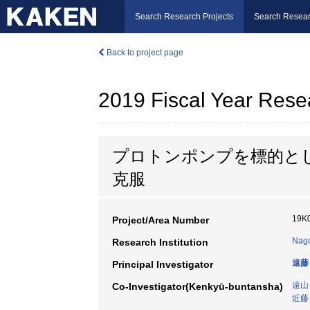
Search Research Projects
Search Resear
Back to project page
2019 Fiscal Year Rese
プロトンポンプを標的と
克服
19K
Project/Area Number
Nago
Research Institution
遠藤
Principal Investigator
遠山
Co-Investigator(Kenkyū-buntansha)
近藤