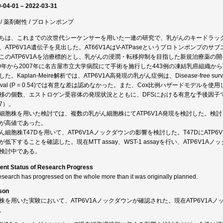
-04-01 – 2022-03-31
 / 薬剤耐性 / プロトンポンプ
ちは、これまでの次世代シーケンサーを用いた一連の研究で、乳がんのキードラッ
、ATP6V1A遺伝子を見出した。AT66V1AはV-ATPaseというプロトンポンプ
このATP6V1Aを治療標的とし、乳がんの浸潤・転移抑制を目指した新規治療薬の
00年から2007年に名古屋市立大学病院にて手術を施行した443例の凍結乳癌組織からTo
た。Kaplan-Meire解析では、ATP6V1A高発現の乳がん症例は、Disease-free survival
rvival (P = 0.54)では有意な差は認めなかった。また、Cox比例ハザードモデル
移の個数、エストロゲン受容体の発現状況とともに、DFSにおける有意な予後因子であった（HR 2.
17）。
細胞株を用いた検討では、複数の乳がん細胞株にてATP6V1A発現を検討した。検討し
が高値であった。
ん細胞株T47Dを用いて、ATP6V1Aノックダウンの影響を検討した。T47DにATP6V
が低下することを確認した。現在MTT assay、WST-1 assayを行い、ATP6V
検討中である。
ent Status of Research Progress
esearch has progressed on the whole more than it was originally planned.
son
株を用いた実験において、ATP6V1Aノックダウンが確認された。現在ATP6V1
。