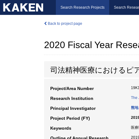
Search Research Projects
Search Resear
Back to project page
2020 Fiscal Year Rese
司法精神医療におけるピ
19K
Project/Area Number
The 
Research Institution
熊地
Principal Investigator
2019
Project Period (FY)
医療
Keywords
20
Outline of Annual Research