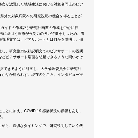
整官が認識した地域生活における対象者同士のピア
く、県外の対象病院への研究説明の機会を得ることが
ューガイドの作成及び研究計画書の作成を中心に行
察法に基づく医療が強制力の強い特徴をもつため、看
頼説明文では、ピアサポートとは何かを説明し、研
慮し、研究協力依頼説明文でのピアサポートの説明
などピアサポート場面を想起できるような問いかけ
も選択できるように計画し、大学倫理委員会に研究計
なかなか得られず、現在のところ、インタビュー実
に加え、COVID-19 感染状況の影響もあり、
る。
しながら、適切なタイミングで、研究説明していく機