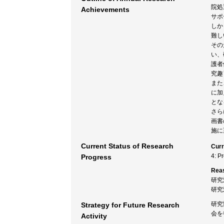
院処
Achievements
サポ
しか
難し
その
い、
護者
究趣
また
に加
とな
さら
画書
施に
Current Status of Research
Curr
4: P
Progress
Rea
研究
研究
研究
Strategy for Future Research
会を
Activity