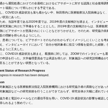
遇から通院処遇にかけての全過程におけるピアサポートに対する認識と社会復帰調
ート場面について明らかにする予定である。
し、COVID19 感染状況も落ち着かない中、秋田県内に医療観察法入院病棟はな
い状況にあった。
ため、当該年度である2020年度では、2019年度の文献検討を踏まえ、インタビ
研究実施に向けた下準備をすることとした。2019年度の文献検討からは、医療観
側にピアサポートが意識されにくいことなどがうかがえた。そのため、研究協力依
旨の理解を得られるようにした。
、患者についても、ピアサポートそのものがわからずにイメージしにくいことを考
え、インタビューガイドにおいて「自分が他対象者に役立つ情報を提供した経験」
るように工夫した。
に、COVID19 感染状況も踏まえ、看護師に対しては、ZOOMでのインタビュー
の申請を行った。大学倫理委員会では承認を得たが、対象施設への研究説明機会が
至ることができない状態となっている。
ent Status of Research Progress
rogress in research has been delayed.
son
対象施設となる医療観察法指定入院医療機関における研究協力者の異動などがあったこと
対象施設などへの研究依頼を行うことができておらず、研究全体が大幅に遅れてい
協力者と電話やメールなどの通信手段を用い、COVID-19 感染状況の影響を確認
得られるよう努めていく。