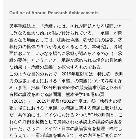
Outline of Annual Research Achievements
民事手続法上、「承継」には、それが問題となる場面ごと
に異なる重大な効力が結び付けられている。「承継」が問
題となる場面としては、①訴訟承継、②既判力の拡張、③
執行力の拡張の３つが考えられるところ、本研究は、各場
面において、いかなる場合に承継が認められるのか（＝承
継の要件）ということと、承継が認められる場合の具体的
な効果（＝承継の意義）を探求するものである。
このような目的のもとで、2019年度以前は、特に②「既判
力の拡張」場面における「承継」の問題について考察を深
め（参照：拙稿「区分所有法59条の競売請求訴訟と区分所
有権の譲渡をめぐる諸問題」熊本法学145巻65頁
（2019））、2019年度及び2022年度は、③「執行力の拡
張」場面における「承継」の問題に関する問題に取り組ん
だ。具体的には、ドイツにおける２つのBGHの判例と、こ
れらの判例を契機として展開された学説上の議論の調査を
行った。さらに、ドイツ・日本の議論状況を整理・検討し
たうえで、一応の試論を組み立て、その内容を研究会にて