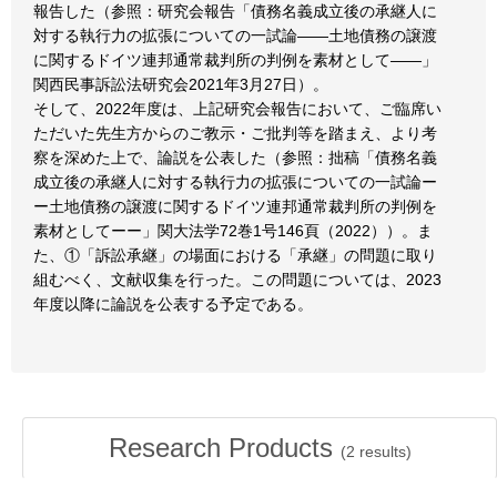
報告した（参照：研究会報告「債務名義成立後の承継人に
対する執行力の拡張についての一試論――土地債務の譲渡
に関するドイツ連邦通常裁判所の判例を素材として――」
関西民事訴訟法研究会2021年3月27日）。
そして、2022年度は、上記研究会報告において、ご臨席い
ただいた先生方からのご教示・ご批判等を踏まえ、より考
察を深めた上で、論説を公表した（参照：拙稿「債務名義
成立後の承継人に対する執行力の拡張についての一試論ー
ー土地債務の譲渡に関するドイツ連邦通常裁判所の判例を
素材としてーー」関大法学72巻1号146頁（2022））。ま
た、①「訴訟承継」の場面における「承継」の問題に取り
組むべく、文献収集を行った。この問題については、2023
年度以降に論説を公表する予定である。
Research Products
(
2
results)