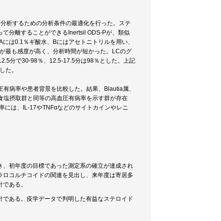
、ステロイドを高感度に分析するための分析条件の最適化を行った。ステ
ることができるInertsil ODS-Pが、類似
には0.1％ギ酸水、Bにはアセトニトリルを用い、
nのときが最も感度が高く、分析時間が短かった。LCのグ
12.5分で30-98％、12.5-17.5分は98％とした。上記
立した。
有病率や患者背景を比較した。結果、Blautia属、
でも高食塩摂取群と同等の高血圧有病率を示す群が存在
病率には、IL-17やTNFαなどのサイトカインやレニ
き、初年度の目標であった測定系の確立が達成され
ラロコルチコイドの関連を見出し、来年度は寄居多
針である。
針である。疫学データで判明した有益なステロイド