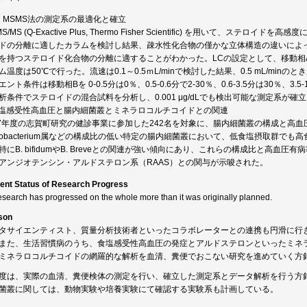
C MSMS法の測定系の最適化と確立
MS/MS (Q-Exactive Plus, Thermo Fisher Scientific) を用いて
ドの分離に適したカラムを検討し結果、疎水性化合物の僅かな立体構造の違いによって分離す
を持つステロイド化合物の分離に適することがわかった。LCの設定として、移動相A
ム温度は50℃で行った。流速は0.1～0.5ｍL/minで検討した結果、0.5 mL/mi
ント条件は移動相Bを 0-0.5分は0％、0.5-0.6分で2-30％、0.6-3.5分は30％、3.5-
析条件でステロイドの混合試料を分析し、0.001 μg/dLでも検出可能な測定系が確
塩感受性高血圧と腸内細菌叢とミネラロコルチコイドとの関連
17年度の志賀町研究の健診事業に参加した242名を対象に、腸内細菌叢の構成と高血圧
fidobacterium属などの構成比の低い特定の腸内細菌叢において、低食塩摂取群
特にB. bifidumやB. Breveとの関連が強い傾向にあり、これらの構成比と高血圧有
アンジオテンシン・アルドステロン系（RAAS）との関与が示唆された。
ent Status of Research Progress
esearch has progressed on the whole more than it was originally planned.
son
タサイエンティスト、質量分析技術者といったコラボレーターとの連携も円滑に行
また、生活習慣病のうち、食塩感受性高血圧の発症とアルドステロンといったミネ
ミネラロコルチコイドの網羅的な解析を血清、糞便でおこない研究を進めていく方
度は、実際の血清、糞便検体の測定を行い、確立した測定系とデータ解析を行う方
菌叢に関しては、動物実験や培養実験にて確認する実験系も計画している。