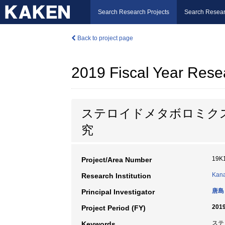
Search Research Projects
Search Resear
Back to project page
2019 Fiscal Year Rese
ステロイドメタボロミク
究
19K
Project/Area Number
Kana
Research Institution
唐島
Principal Investigator
2019
Project Period (FY)
ステ
Keywords