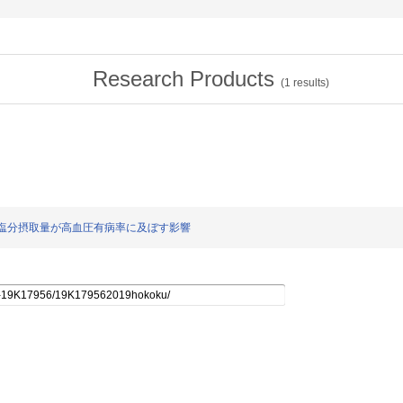
Research Products
(
1
results)
の構成と塩分摂取量が高血圧有病率に及ぼす影響