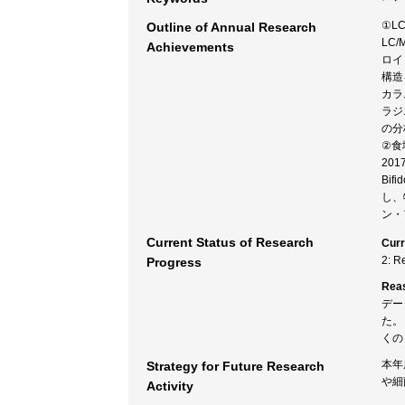
①L
Outline of Annual Research
LC/
Achievements
ロイ
構造
カラ
ラジエ
の分
②食
20
Bi
し、
ン・
Current Status of Research
Curr
2: R
Progress
Rea
デー
た。
くの
本年
Strategy for Future Research
や細
Activity