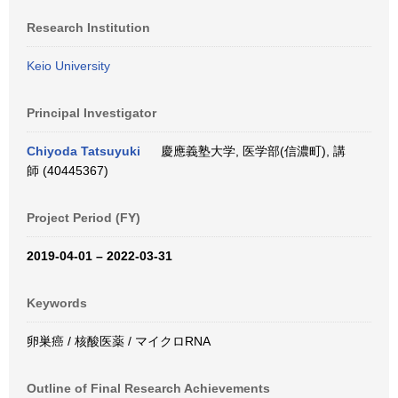
Research Institution
Keio University
Principal Investigator
Chiyoda Tatsuyuki
慶應義塾大学, 医学部(信濃町), 講
師 (40445367)
Project Period (FY)
2019-04-01 – 2022-03-31
Keywords
卵巣癌 / 核酸医薬 / マイクロRNA
Outline of Final Research Achievements