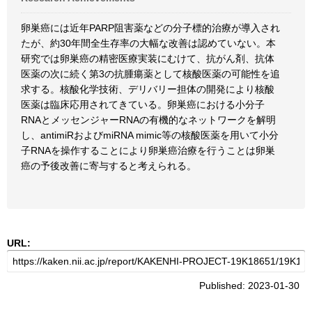
卵巣癌には近年PARP阻害薬などの分子標的治療が導入され
たが、約30年間全生存率の大幅な改善は認めていない。本
研究では卵巣癌の精密医療実装にむけて、抗がん剤、抗体
医薬の次に続く第3の抗腫瘍薬として核酸医薬の可能性を追
求する。核酸化学技術、デリバリー担体の開発により核酸
医薬は臨床応用されてきている。卵巣癌における小分子
RNAとメッセンジャーRNAの有機的なネットワークを解明
し、antimiRおよびmiRNA mimic等の核酸医薬を用いて小分
子RNAを操作することにより卵巣癌治療を行うことは卵巣
癌の予後改善に寄与すると考えられる。
URL:
Published: 2023-01-30