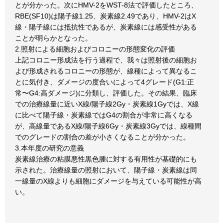
とが分かった。次にHMV-2をWST-8法で評価したところ、
RBE(SF10)は陽子線1.25、炭素線2.49であり、HMV-2はX
線・陽子線には抵抗性であるが、炭素線には感受性がある
ことが明らかとなった。
2.照射による細胞およびコロニーの形態変化の評価
上記コロニー形成法を行う過程で、我々は照射後の細胞お
よび形成されるコロニーの形態が、線種によって異なるこ
とに気付き、ダメージの度合いによって4グレード(G1:正
常〜G4:高ダメージ)に分類し、評価した。その結果、臨床
での治療線量に近いX線/陽子線2Gy・炭素線1Gyでは、X線
に比べて陽子線・炭素線ではG4の割合が非常に高くなる
が、高線量であるX線/陽子線6Gy・炭素線3Gyでは、線種間
でのグレードの割合の差が小さくなることが分かった。
3.本年度の研究の意義
炭素線治療の粘膜悪性黒色腫に対する有用性が基礎的にも
示された。治療線量の照射において、陽子線・炭素線は同
一線量のX線よりも細胞にダメージを与えている可能性が高
い。