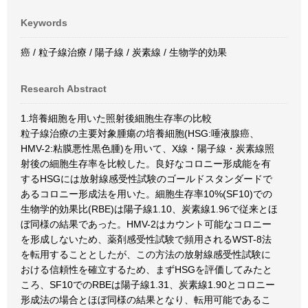
Keywords
癌 / 粒子線治療 / 陽子線 / 炭素線 / 生物学的効果
Research Abstract
1.培養細胞を用いた照射後細胞生存率の比較
粒子線治療の主要対象腫瘍の培養細胞(HSG:唾液腺癌、
HMV-2:粘膜悪性黒色腫)を用いて、X線・陽子線・炭素線照
射後の細胞生存率を比較した。良好なコロニー形成能を有
するHSGには放射線感受性試験のゴールドスタンダードで
あるコロニー形成法を用いた。細胞生存率10%(SF10)での
生物学的効果比(RBE)は陽子線1.10、炭素線1.96で従来とほ
ぼ同様の結果であった。HMV-2はカウント可能なコロニー
を形成しないため、薬剤感受性試験で頻用されるWST-8法
を転用することとしたが、この方法の放射線感受性試験に
おける信頼性を確立するため、まずHSGを評価してみたと
ころ、SF10でのRBEは陽子線1.31、炭素線1.90とコロニー
形成法の場合とほぼ同様の結果となり、転用可能であるこ