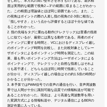
をしめし、本方式の高い堅牢さを示すものである。選択精
度は実用的な範囲で視角2→3°の範囲に収まることがわかっ
た。この精度は理論値とほぼ同じ節囲であった。また、こ
の視角はポイントの際の人差し指の視角の2-3倍に相当し、
「指しやすさ」という点から評価するとほぼ十分な値であ
ることがわかった。
2. 指の先端をタグに重ねる動作(テレクリック)は普通の指差
しに似ているが、厳密には異なる動作である。両者のポイ
ンティングに要する時間と、VCにおけるディスプレイ越し
のポインティング時間を比較し、また比較対象としてレー
ザポインタによるポインティング時間を測定した。この結
果、最も早いポインティング方法はレーザポインタによる
ポインティングで、テレクリックと自然な指差しはそれよ
りも若干遅く、どちらもほぼ同じ時間で指差していること
が分かり、ディスプレイ越しの場合はその約1.5倍の時間が
かかることが分かった。
3. 本予算ではPWM信号での音声の通信を行い、音声周波数
帯では人間が十分に識別可能な品質での情報転送が可能で
あることがわかった。現在は、より高速な周波数帯を用い
た変調方式による情報転送や、デジタル通信によるBERの
測定作業に入っている。