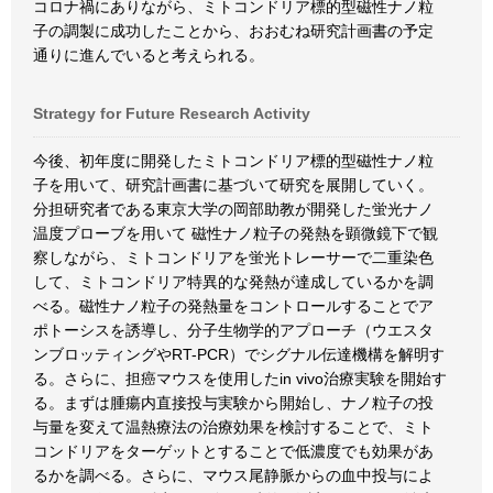
コロナ禍にありながら、ミトコンドリア標的型磁性ナノ粒
子の調製に成功したことから、おおむね研究計画書の予定
通りに進んでいると考えられる。
Strategy for Future Research Activity
今後、初年度に開発したミトコンドリア標的型磁性ナノ粒
子を用いて、研究計画書に基づいて研究を展開していく。
分担研究者である東京大学の岡部助教が開発した蛍光ナノ
温度プローブを用いて 磁性ナノ粒子の発熱を顕微鏡下で観
察しながら、ミトコンドリアを蛍光トレーサーで二重染色
して、ミトコンドリア特異的な発熱が達成しているかを調
べる。磁性ナノ粒子の発熱量をコントロールすることでア
ポトーシスを誘導し、分子生物学的アプローチ（ウエスタ
ンブロッティングやRT-PCR）でシグナル伝達機構を解明す
る。さらに、担癌マウスを使用したin vivo治療実験を開始す
る。まずは腫瘍内直接投与実験から開始し、ナノ粒子の投
与量を変えて温熱療法の治療効果を検討することで、ミト
コンドリアをターゲットとすることで低濃度でも効果があ
るかを調べる。さらに、マウス尾静脈からの血中投与によ