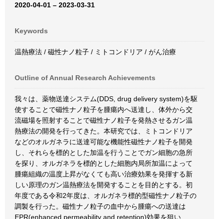
2020-04-01 – 2023-03-31
Keywords
温熱療法 / 磁性ナノ粒子 / ミトコンドリア / がん治療
Outline of Annual Research Achievements
我々は、薬物送達システム(DDS, drug delivery system)を駆
使することで磁性ナノ粒子を腫瘍内へ送達し、体外から交
流磁場を照射することで磁性ナノ粒子を発熱させるガン温
熱療法の開発を行ってきた。本研究では、ミトコンドリア
などのオルガネラに送達可能な機能性磁性ナノ粒子を開発
し、それらを標的とした加温を行うことでガン細胞の急所
を探り、オルガネラを標的とした細胞内局所加温によって
腫瘍組織の温度上昇がなくても高い治療効果を発揮する新
しい原理のガン温熱療法を開発することを目的とする。初
年度である令和2年度は、オルガネラ標的型磁性ナノ粒子の
調製を行った。磁性ナノ粒子の血中から腫瘍への送達は
EPR(enhanced permeability and retention)効果を狙い、