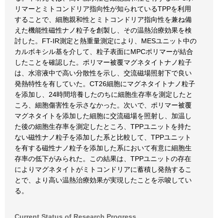
リマーとミトコンドリア指向性が知られているTPPを利用
することで、細胞親和性とミトコンドリア指向性を兼ね備
えた機能性磁性ナノ粒子を創製し、その温熱治療効果を検
討した。FT-IR測定と熱重量測定により、MESユニット中の
カルボキシル基を介して、粒子表面にMPCポリマーが結合
したことを確認した。ポリマー被覆マグネタイトナノ粒子
は、水溶液中で高い分散性を示し、交流磁場照射下で良い
発熱特性を有していた。CT26細胞にマグネタイトナノ粒子
を添加し、24時間培養したのちに細胞生存率を測定したと
ころ、細胞傷害性を示さなかった。次いで、ポリマー被覆
マグネタイトを添加した細胞に交流磁場を照射し、加温し
た後の細胞生存率を測定したところ、TPPユニットを持た
ない磁性ナノ粒子を添加した系と比較して、TPPユニット
を有する磁性ナノ粒子を添加した系において有意に細胞生
存率の低下がみられた。この結果は、TPPユニットの存在
によりマグネタイトがミトコンドリアに蓄積し発熱するこ
とで、より高い温熱治療効果が実現したことを示唆してい
る。
Current Status of Research Progress