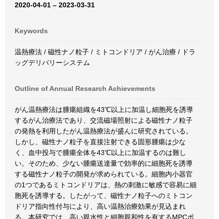
2020-04-01 – 2023-03-31
Keywords
温熱療法 / 磁性ナノ粒子 / ミトコンドリア / がん治療 / ドラ
ッグデリバリーシステム
Outline of Annual Research Achievements
がん温熱療法は腫瘍組織を43℃以上に加温し細胞死を誘導
するがん治療法であり、交流磁場照射による磁性ナノ粒子
の発熱を利用したがん温熱療法が盛んに研究されている。
しかし、磁性ナノ粒子を直接注射できる固形腫瘍は少な
く、血中投与で腫瘍全体を43℃以上に加温するのは難し
い。そのため、少ない腫瘍送達量で効率的に細胞死を誘導
する磁性ナノ粒子の開発が求められている。細胞内小器官
の1つであるミトコンドリアは、熱の刺激に敏感で容易に細
胞死を誘導する。したがって、磁性ナノ粒子へのミトコン
ドリア指向性付与により、高い温熱治療効果が見込まれ
る。本研究では、高い親水性と細胞親和性を有するMPCポ