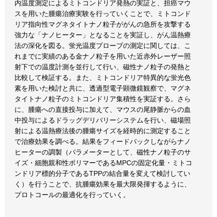
内温度測定によるミトコンドリア発熱の実証と、担癌マウ
スを用いた腫瘍治療実験を行っていくことで、ミトコンド
リア指向性マグネタイトナノ粒子ががんの急所を攻撃する
強力な「ナノヒーター」となることを実証し、がん温熱療
法の深化を図る。蛍光温度プローブの測定に関しては、こ
れまでに実績のある金ナノ粒子を用いた近赤外レーザー照
射下での温度計測を並行して行い、磁性ナノ粒子の発熱と
比較して検証する。また、ミトコンドリア特異的な蛍光色
素を用いた検討と共に、透過型電子顕微鏡観察で、マグネ
タイトナノ粒子のミトコンドリア集積性を実証する。さら
に、腫瘍への直接投与に加えて、マウスの尾静脈からの血
中投与によるドラッグデリバリーシステムを行い、磁場照
射による温熱療法後の腫瘍サイズを経時的に測定すること
で治療効果を調べる。結果をフィードバックしながらナノ
ヒーターの調製（パラメーターとして、磁性ナノ粒子のサ
イズ・細胞親和性ポリマーであるMPCの固定化量・ミトコ
ンドリア標的分子であるTPPの結合量を変えて検討してい
く）を行うことで、抗腫瘍効果を最大限発揮するように、
プロトコールの最適化を行っていく。