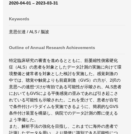
2020-04-01 – 2023-03-31
Keywords
意思伝達 / ALS / 脳波
Outline of Annual Research Achievements
特定臨床研究の審査を進めるとともに、筋萎縮性側索硬化
症（ALS）の患者を対象としたデータ計測の実施に向けて環
境整備と健常者を対象とした検討を実施した。感覚刺激の
中では、聴覚や触覚よりも前庭刺激（GVS）の方が、2択の
意思への連想づけが有効である可能性が示唆され、ALS患者
においてもGVSによる平衡感覚の歪みであれば引き起こさ
れている可能性も示唆された。これを受けて、患者が自宅
で条件付けパラダイムを実施できるように、簡易的なGVS
条件付け装置を構築し、病院でのデータ計測の際に使える
よう準備した。
また、解析手法の強化を目指し、これまでに海外の患者で
計測したデータを用い、より簡便に識別できる可能性につ