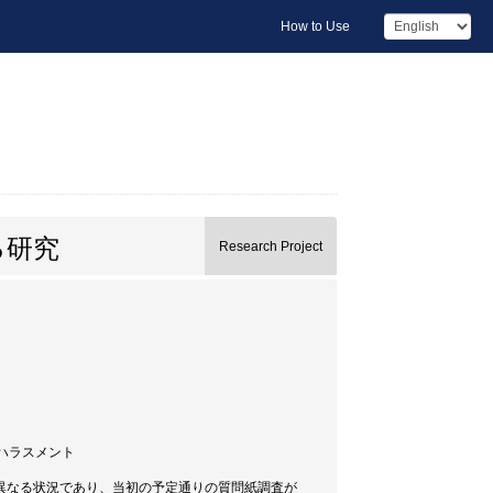
How to Use
る研究
Research Project
/ ハラスメント
異なる状況であり、当初の予定通りの質問紙調査が