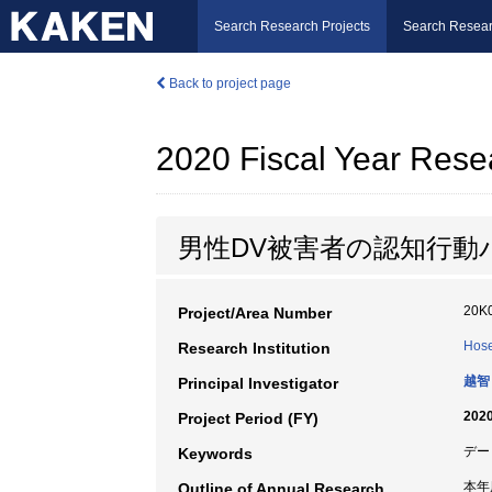
Search Research Projects
Search Resear
Back to project page
2020 Fiscal Year Rese
男性DV被害者の認知行
20K
Project/Area Number
Hose
Research Institution
越智
Principal Investigator
2020
Project Period (FY)
デー
Keywords
本年
Outline of Annual Research