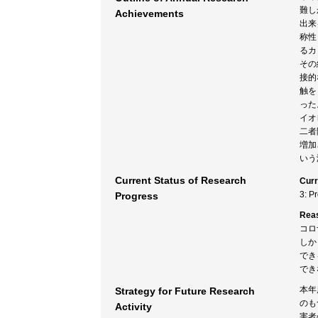
難し
Achievements
出来
称性
るカ
その
接的
触を
った
イオ
二者
増加
いう
Current Status of Research
Curr
3: P
Progress
Rea
コロ
しか
でき
でき
本年
Strategy for Future Research
のも
Activity
害者