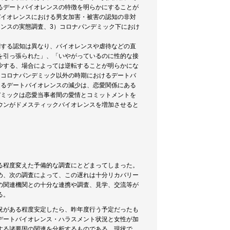
るデートバイオレンスの特徴を明らかにすることが
バイオレンスにおける男女加害・被害の認知の非対
ンスの実態調査、3）コロナパンデミック下におけ
関する認知は異なり、バイオレンスや虐待などの直
を引っ張られた」、「いやがっているのに性的な接
少する、場合によっては逆転することが明らかにな
、コロナパンデミック以外の時期におけるデートバ
けるデートバイオレンスの減少は、恋愛関係にある
デミックは恋愛当事者間の愛情とコミットメントを
ウンがドメスティックバイオレンスを増加させると
る程度変えた予備的な調査にとどまってしまった。
め、次の調査によって、この遅れは十分リカバリー
の関連機関との十分な連携や調査、見学、交流等が
る。
況がある程度安定したら、昨年度行う予定だったも
デートバイオレンス・ハラスメント状況と女性が加
する諸要因の関連を分析するものである。現状で