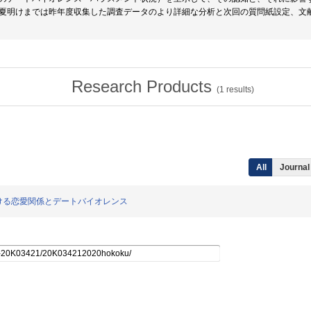
夏明けまでは昨年度収集した調査データのより詳細な分析と次回の質問紙設定、文
Research Products
(
1
results)
All
Journal 
況下における恋愛関係とデートバイオレンス