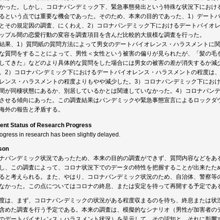
かった。しかし、コロナパンデミック下、緊急事態発出という特殊な状況下におけ
るという点では重要な機会であった。そのため、本来の目的であった、1）デート
とその規定因の調査、にくわえ、2）コロナパンデミック下におけるデートバイオレ
ップル間の恋愛行動の変容を調査項目を含んだ比較的大規模な調査を行った。
結果、1）質問紙の質問方法によって男女のデートバイオレンス・ハラスメントに
な質問をすることによって、男性＜女性という被害の偏りが見られたが、「髪の毛
してきた」などのより具体的な質問をした場合には男女の被害の差が消失するか減
。2）コロナパンデミック下におけるデートバイオレンス・ハラスメントの程度は
レンス・ハラスメントの程度よりもやや減少した。3）コロナパンデミック下にお
間が同棲状態にあるか、別居しているかとは関連していなかった。4）コロナパン
させる傾向にあった。この調査結果はパンデミックや緊急事態宣言によるロックダ
海外の報告と矛盾する。
ent Status of Research Progress
rogress in research has been slightly delayed.
son
ナパンデミック状況であったため、本来の目的の調査ができず、質問内容などをあ
し、この調査によって、コロナ状況下でのデータの特性を把握することが出来たた
ると考えられる。また、やはり、コロナパンデミック状況のため、自治体、警察等
なかった。この点についてはコロナの終息、または安定を待って再開する予定であ
度は、まず、コロナパンデミックの状況がある程度収まるのを待ち、終息または状
含めた調査を行う予定である。本来の調査は、模擬的なシナリオ（男性が加害者の
のデートバイオレンス・ハラスメント状況）を呈示して、その認知と、それに影響