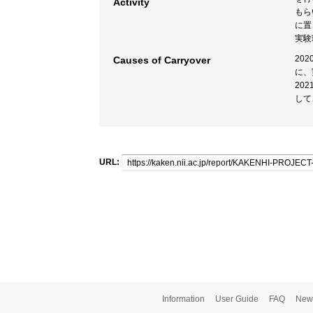
Activity
もら
に置
実験
20
Causes of Carryover
に、
20
して
URL:
Information
User Guide
FAQ
New