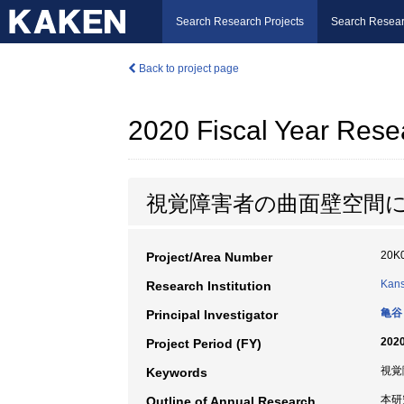
Search Research Projects
Search Resear
Back to project page
2020 Fiscal Year Rese
視覚障害者の曲面壁空間
20K
Project/Area Number
Kans
Research Institution
亀谷
Principal Investigator
2020
Project Period (FY)
視覚障
Keywords
本研
Outline of Annual Research