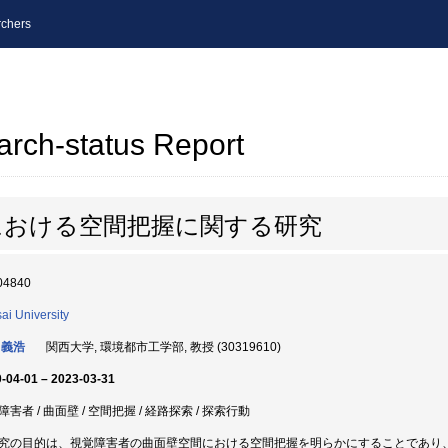
chers
arch-status Report
における空間把握に関する研究
04840
ai University
 義浩
関西大学, 環境都市工学部, 教授 (30319610)
-04-01 – 2023-03-31
害者 / 曲面壁 / 空間把握 / 経路探索 / 探索行動
究の目的は、視覚障害者の曲面壁空間における空間把握を明らかにすることであり