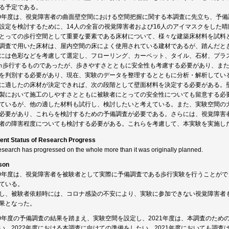
る予定である。
20年度は、視覚障害者の曲面壁空間における空間把握に関する本調査に先立ち、予
設定を検討するために、14人の全盲の視覚障害者および16人のアイマスクをした
とっての歩行空間として重要な要素である床材について、様々な建築床材料を試料
調査で用いた床材は、屋内空間の床によく使用されている建材であるが、踏んだと
には色彩などを考慮して選定し、フローリング、カーペット、タイル、石材、プラ
ｍ歩行するものであったが、歩きやすさとともに安全性も考慮する必要があり、ま
を判別する必要があり、現在、実験のデータを整理するとともに分析・解析してい
に適したの床材が決定できれば、次の段階として壁面材料を決定する必要がある。
製において施工のしやすさとともに被験者にとっての安全性についても留意する必
ているが、他の適した材料も試行し、検討したいと考えている。また、実験空間の
必要があり、これらを検討するための予備調査が必要である。さらには、視覚障害
者の障害程度についても検討する必要がある。これらを考慮して、本実験を実施し
ent Status of Research Progress
esearch has progressed on the whole more than it was originally planned.
son
20年度は、視覚障害者を被験者として実際に予備調査である歩行実験を行うことが
ている。
し、被験者依頼時には、コロナ感染の不安により、実験に参加できない視覚障害者
果となった。
20年度の予備調査の結果を踏まえ、実験空間を設定し、2021年度は、本調査のた
い、2022年度における本調査に向けての準備をしたい。2021年度においても調