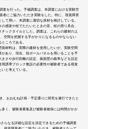
備調査を行った。予備調査は、本調査における実験空
晴眼者にご協力いただき実験をした。特に、視覚障害
として用い、本調査に適切な床材を検討している。
きの感覚や杖でたたいたときの音、杖の滑り具合、
スチックタイルとした。調査は、これらの建材の上
た、空間を把握する手がかりになるものやならない
るところである。
壁面材料は、実際の建材を使用したいが、実験空間
要があり、現在、段ボールパネルを用いることを予
大きさや歩行距離の設定、曲面壁の曲率などを設定
者用誘導ブロック敷設の必要性や被験者である視覚
たいと考えている。
でき、おおむね計画・予定通りに研究を遂行できたと
も多く、被験者募集及び被験者確保には時間がかか
めのさらなる詳細な設定を決定できるための予備調査
査は、視覚障害者にご協力いただき、被験者となって