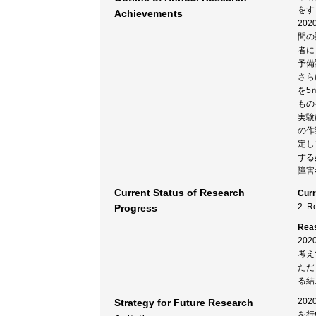
をす
Achievements
20
間の
者に
予備
さら
を5
もの
実験
の作
定し
する
障害
Current Status of Research
Curr
2: R
Progress
Rea
20
考え
ただ
る結
20
Strategy for Future Research
を行