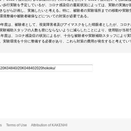
い歩行実験を予定しているが、コロナ感染症の蔓延状況によっては、実験の実施が
きながら計画し、実施したいと考える。特に、被験者の実験場所までの移動や実験
環境整備や被験者確保などについての対策が必要である。
20年度は、被験者として、視覚障害者及びアイマスクをした晴眼者としたが、コロ
実験補助スタッフの人数も密にならないように減らしたことにより、使用額が当初
21年度は、コロナ感染症の状況によるが、十分な被験者や実験補助スタッフにより
、実験環境を十分に整備する必要があり、これら対策の費用が発生すると考えていて
s
Terms of Use
Attribution of KAKENHI