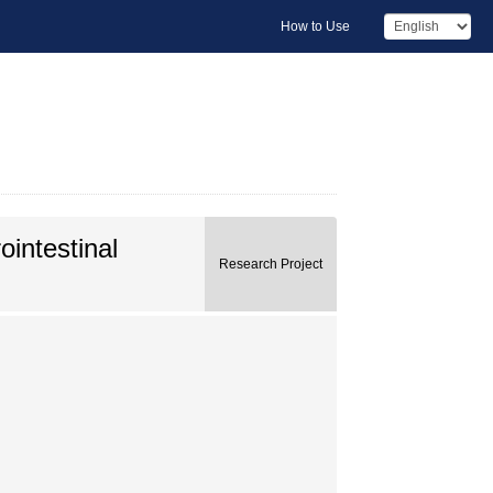
How to Use
ointestinal
Research Project