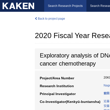
Search Research Projects
Search Resear
Back to project page
2020 Fiscal Year Rese
Exploratory analysis of DNA
cancer chemotherapy
20K
Project/Area Number
Nago
Research Institution
前田
Principal Investigator
近藤
Co-Investigator(Kenkyū-buntansha)
安藤