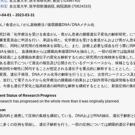
 光弘
名古屋大学, 医学系研究科, 教授 (70396745)
 和宏
名古屋大学, 医学部附属病院, 病院講師 (70624310)
-04-01 – 2023-03-31
ん / 食道がん / がん薬物療法 / 循環腫瘍DNA / DNAメチル化
究計画「化学療法を受ける食道がん・胃がん患者の腫瘍遺伝子変化の解析研究」に
審査委員会に申請を行い、承認を得た。化学療法を受ける食道がんおよび胃がん患
際に、同時に研究用の生検検体を採取した。また、診療上必要な採血を行う際に同時
NAを抽出し、血液検体からは腫瘍由来循環DNAを抽出した。一部の症例では臨床
床経過による腫瘍由来遺伝子の変化を解析するために研究用の生検検体を収集した
ある遺伝子について過去の報告及び公開されているデータベースから、候補となる
有効性や耐性に関与することが想定される遺伝子を重点的に解析することとした。
変異、遺伝子発現、DNAメチル化等の解析を行うとともに、次世代シークエンス及
。並行して電子カルテから化学療法の腫瘍縮小効果および副作用等の臨床情報を収
。今後も遺伝子変化と臨床経過の経時的な解析を継続するとともに、新規症例の集
ent Status of Research Progress
esearch has progressed on the whole more than it was originally planned.
son
器内科と連携して症例の集積を継続している。DNAおよびRNA抽出、遺伝子解析
に多くの症例を登録し、遺伝子解析を行う。一部の症例については網羅的遺伝子解