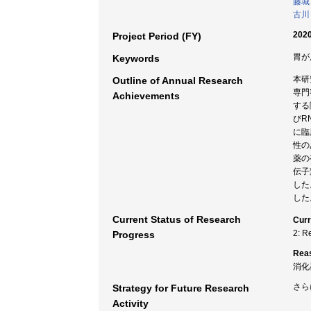
藤城
古川
2020
Project Period (FY)
胃が
Keywords
本研
Outline of Annual Research
専門
Achievements
する
びR
に臨
性の
薬の
伝子
した
した
Current Status of Research
Curr
2: R
Progress
Rea
消化
さら
Strategy for Future Research
Activity