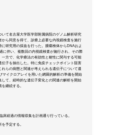
ついて名古屋大学医学部附属病院のゲノム解析研究
者から同意を得て、診療上必要な内視鏡検査を施行
に研究用の採血を行った。腫瘍検体からDNAおよ
経過に伴い、複数回の内視鏡検査が施行され、その際
。一方で、化学療法の有効性と耐性に関与する可能
遺伝子を抽出した。特に免疫チェックポイント阻害
これらの病態と関連が考えられる遺伝子について遺
びマイクロアレイを用いた網羅的解析の準備を開始
集して、経時的な遺伝子変化との関連の解析を開始
積を継続する。
と臨床経過の情報収集を計画通り行っている。
析を予定する。