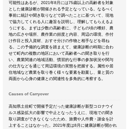
可能性はあるが、2021年8月には75歳以上の高齢者を対象
とした健康診断が開催される予定となっている。なるべく
事前に統計や聞き取りなどで調べたことに基づいて、現地
で協力してくれる人に趣旨を説明し、理解してもらえるよ
うにする。まずは少数の高齢者に、子どもの頃の嗜好、農
地の広さや場所、農作業の頻度と内容、周辺の環境、作付
け作目と投入資材、おすそ分けの作物と相手などを尋ね
る。この予備的な調査を踏まえて、健康診断の時期に合わ
せて町内の複数の地区において高齢者への聞き取りを行
い、農業関連の地域活動、慣習的な行事の参加状況や関与
の仕方などを通じて周辺環境の実態を把握する。属性や居
住地域など農業を取り巻く様々な要素を勘案し、量と質の
両面から心身の健康との関連性を多角的に考察する。
Causes of Carryover
高知県土佐町で開催予定だった健康診断が新型コロナウイ
ルス感染拡大の影響で中止となったうえに、現地での聞き
取り調査ができなくなったため、旅費や人件費・謝金を計
上することはなかった。2021年度は8月に健康診断が開かれ