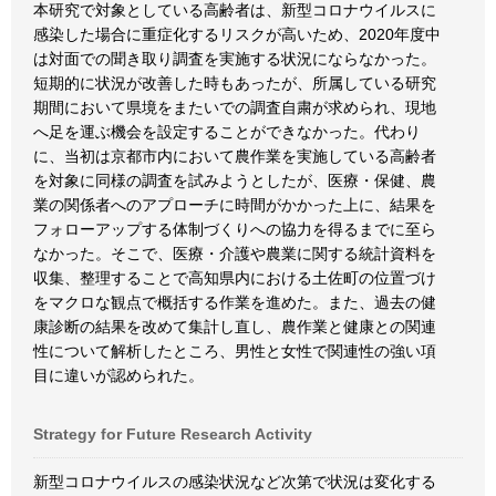
本研究で対象としている高齢者は、新型コロナウイルスに
感染した場合に重症化するリスクが高いため、2020年度中
は対面での聞き取り調査を実施する状況にならなかった。
短期的に状況が改善した時もあったが、所属している研究
期間において県境をまたいでの調査自粛が求められ、現地
へ足を運ぶ機会を設定することができなかった。代わり
に、当初は京都市内において農作業を実施している高齢者
を対象に同様の調査を試みようとしたが、医療・保健、農
業の関係者へのアプローチに時間がかかった上に、結果を
フォローアップする体制づくりへの協力を得るまでに至ら
なかった。そこで、医療・介護や農業に関する統計資料を
収集、整理することで高知県内における土佐町の位置づけ
をマクロな観点で概括する作業を進めた。また、過去の健
康診断の結果を改めて集計し直し、農作業と健康との関連
性について解析したところ、男性と女性で関連性の強い項
目に違いが認められた。
Strategy for Future Research Activity
新型コロナウイルスの感染状況など次第で状況は変化する