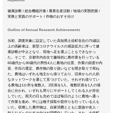
Keywords
健康診断 / 総合機能評価 / 農業生産活動 / 地域の実態把握 /
実務と実践のサポート / 作物のおすそ分け
Outline of Annual Research Achievements
当初、調査対象に設定していた高知県土佐町在住の75歳以
上の高齢者は、新型コロナウイルスの感染拡大に伴って健
康診断が中止となり、現地へ足を運ぶこともできなかっ
た。そこで、京都市内在住で趣味的に農作業を行っている
60歳代から90歳代の男性4人に農地の位置、作業の頻度や内
容、作目の選定、農作物の取り扱いなどを聞き取りで尋ね
た。農地はいずれも地主から借りており、旧来からの人的
なネットワークを通じて見つけていた。それぞれ借りてい
る農地は1か所を複数人、2区画を1人、複数区画を1人の場
合に分かれ、いずれも周りにサポートしてくれる人が存在
していた。雨天の日も含めてほぼ毎日のように農地へ通っ
て作業を進め、中には種子採取や苗作りを行っている人も
いた。収穫した農作物は、自家消費とともに親族や友人・
知人などへのおすそ分けが習慣化していた。また、土佐町