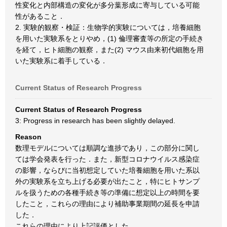
性変化と内部構造の変化が多分葉形成に寄与している可能
性があること．
2. 実験的観察・検証：生物学的実験については，培養細胞
を用いた実験系をとりやめ，(1) 倫理審査等の所定の手続き
を経て，ヒト細胞の観察，また(2) マウス由来初代細胞を用
いた実験系に着手している．
Current Status of Research Progress
Current Status of Research Progress
3: Progress in research has been slightly delayed.
Reason
数理モデルについては順調な進捗であり，この部分に関し
ては学会発表を行った．また，新型コロナウイルス感染症
の影響，ならびに当初想定していた培養細胞を用いた系以
外の実験系を立ち上げる必要が出たこと，特にヒトサンプ
ルを扱うための各種手続き等の準備に想定以上の時間を要
したこと，これらの理由により補助事業期間の延長を申請
した．
これらの理由により上記評価とした．