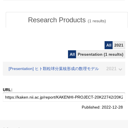
Research Products
(
1
results)
All
2021
All
Presentation (1 results)
[Presentation] ヒト顆粒球分葉核形成の数理モデル
2021
URL:
Published: 2022-12-28