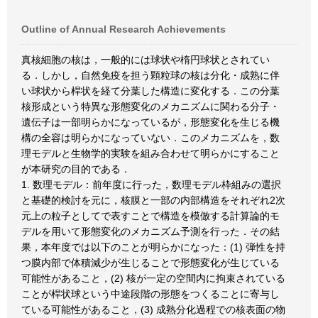
Outline of Annual Research Achievements
真核細胞の核は，一般的には球状や楕円球状とされてい
る．しかし，自然免疫を担う顆粒球の核は分化・成熟に伴
い球状から桿状を経て分葉した構造に変化する．この分葉
核形成という特異な形態変化のメカニズムに関わる分子・
遺伝子は一部明らかになっているが，形態変化を生じる機
構の全容は明らかになっていない．このメカニズムを，数
理モデルと生物学的実験を組み合わせて明らかにすること
が本研究の目的である．
1. 数理モデル：前年度に行った，数理モデル枠組みの選択
と基礎的検討を元に，核膜と一部の内部構造をそれぞれ2次
元上の粒子としてで表すことで構造を模倣する計算論的モ
デルを用いて形態変化のメカニズム予測を行った．その結
果，本年度では以下のことが明らかになった：(1) 弾性を持
つ膜内部で体積減少が生じることで形態変化が生じている
可能性があること，(2) 核が一定の空間内に拘束されている
ことが桿状球という中途段階の形態をつくることに寄与し
ている可能性があること，(3) 成熟分化過程での核表面の物