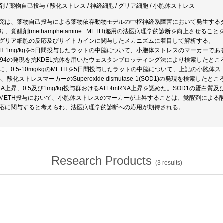
剤 / 薬物自己投与 / 酸化ストレス / 神経細胞 / グリア細胞 / 小胞体ストレス
究は、薬物自己投与による薬物依存動物モデルの中枢神経系障害において発生する
り、覚醒剤(methamphetamine : METH)濫用の法医病理学的診断を向上さ
グリア細胞の反応及びサイトカインに関与したメカニズムに着目して解析する。
TH 1mg/kgを5日間投与したラットの中脳について、小胞体ストレスのマーカーであるGllucose-
P94の発現を抗KDEL抗体を用いたウェスタンブロッティング法により検索したところ
に、0.5-10mg/kgのMETHを5日間投与したラットの中脳について、上記の小
F4、酸化ストレスマーカーのSuperoxide dismutase-1(SOD1)の発現を検索した
NA上昇、0.5及び1mg/kg投与群おけるATF4mRNA上昇を認めた。SOD1の蛋白質及
METH投与において、小胞体ストレスのマーカーが上昇することは、覚醒剤による
応に関与すると考えられ、法医病理学的診断への応用が期待される。
Research Products
(
3
results)