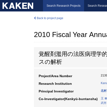
Search Research Projects
Search Resear
Back to project page
2010 Fiscal Year Annu
覚醒剤濫用の法医病理学
スの解析
213
Project/Area Number
Kana
Research Institution
北村
Principal Investigator
王 
Co-Investigator(Kenkyū-buntansha)
武市