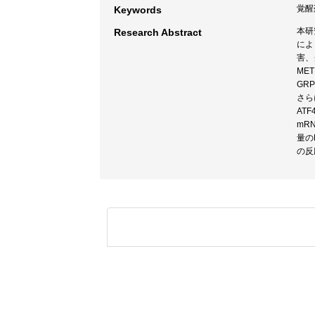
覚醒
Keywords
本研
Research Abstract
によ
害、
ME
GR
さら
AT
mR
量の
の反