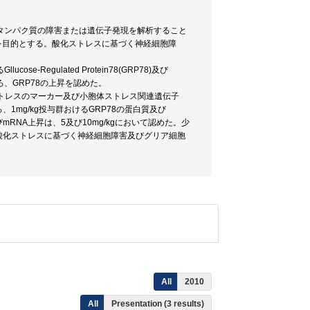
タンパク質の障害または遺伝子発現を解析すること
せることを目的とする。酸化ストレスに基づく神経細胞障
Regulated Protein78(GRP78)及び
、GRP78の上昇を認めた。
胞体ストレスのマーカー及び小胞体ストレス関連遺伝子
ところ、1mg/kg投与群おけるGRP78の蛋白質及び
びmRNA上昇は、5及び10mg/kgにおいて認めた。少
酸化ストレスに基づく神経細胞障害及びグリア細胞
All
2010
All
Presentation (3 results)