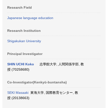
Research Field
Japanese language education
Research Institution
Shigakukan University
Principal Investigator
SHIN UCHI Koko
志學館大学, 人間関係学部, 教
授 (70258680)
Co-Investigator(Kenkyū-buntansha)
SEKI Masaaki
東海大学, 国際教育センター, 教
授 (20138663)