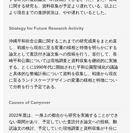
に関する研究も、資料収集が予定より遅れている。以上に
より現在までの進捗状況は、やや遅れているとした。
Strategy for Future Research Activity
沖縄平和祈念公園に関するこれまでの研究成果をまとめ直
し、戦後から現在に至る変遷の様相と特徴を明らかにする
論文として査読付き論文集への投稿を行う。並行して、長
崎平和公園については現地調査と資料収集を継続的に実施
する。とくに1990年代に開始された平和公園聖域化の議論
と具体的な整備計画について資料を収集し、戦後から現在
に至るランドスケープデザインの変遷の様相と特徴につい
て分析を行う予定である。
Causes of Carryover
2022年度は、一身上の都合から研究を実施することができ
ない期間があり、予定していた査読付き論文への投稿、翻
訳論文の検討、予定していた現地調査と資料収集が十分に