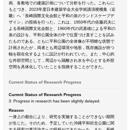
画、各敷地での建築計画について分析を行った。これらに
もとづき、2023年度日本建築学会大会学術講演梗概集（近
畿）へ「長崎国際文化会館と平和の泉のランドスケープデ
ザイン」の投稿を行った。これは、1950年代の佐藤武夫に
よる長崎国際文化会館と、1960年代の武基雄による平和の
泉の設計を、平和公園全体の中で位置づけ直すことを試み
たものである。ともに平和公園の全体像が不明瞭な状態で
計画されたが，両者とも周辺環境や地形，既存施設が持つ
軸を顕在化するように設計が行われていた。また，中心的
な外部空間として，周辺から隔離され水を中心とする外部
空間を具体化していたことを指摘することができた。
Current Status of Research Progress
Current Status of Research Progress
3: Progress in research has been slightly delayed.
Reason
一身上の都合により、研究を実施することができない期間
が生じた。そのため、予定していた沖縄平和祈念公園に関
する研究の査読論文への投稿ができなかった。また、長崎