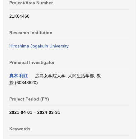
Project/Area Number
21K04460
Research Institution
Hiroshima Jogakuin University
Principal Investigator
真木 利江
広島女学院大学, 人間生活学部, 教
授 (60343620)
Project Period (FY)
2021-04-01 – 2024-03-31
Keywords