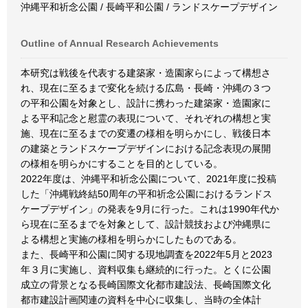
沖縄平和祈念公園 / 長崎平和公園 / ランドスケープデザイン
Outline of Annual Research Achievements
本研究は戦後を代表する建築家・造園家らによって構想さ
れ、現在に至るまで変化を続ける広島・長崎・沖縄の３つ
の平和公園を対象とし、設計に携わった建築家・造園家に
よる平和記念と慰霊の表現について、それぞれの構想と実
施、現在に至るまでの変遷の様相を明らかにし、戦後日本
の建築とランドスケープデザインにおける記念表現の展開
の様相を明らかにすることを目的としている。
2022年度は、沖縄平和祈念公園について、2021年度に投稿
した「沖縄戦終結50周年の平和祈念公園におけるランドス
ケープデザイン」の発表を9月に行った。これは1990年代か
ら現在に至るまでを対象として、設計競技および沖縄県に
よる構想と実施の様相を明らかにしたものである。
また、長崎平和公園に関する現地調査を2022年5月と2023
年３月に実施し、資料収集も継続的に行った。とくに公園
成立の背景となる長崎国際文化都市建設法、長崎国際文化
都市建設計画関連の資料を中心に収集し、当時の全体計