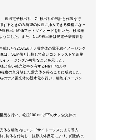
ト、透過電子検出系、CL検出系の設計と作製を行
使用するときのみ所望の位置に挿入できる機構になっ
線検出用のSiフォトダイオードを用いた。検出器
ようにした。また、CLの検出器は光電子増倍管を
合成したY2O3:Euナノ蛍光体の電子線イメージング
EM像は、SEM像と比較して高いコントラストで細胞
CLイメージングが可能なことを示した。
径と高い発光効率を有するNaYF4:Euや
nm程度の単分散した蛍光体を得ることに成功した。
れらのナノ蛍光体の親水化を行い、細胞イメージン
構築を行い、粒径100 nm以下のナノ蛍光体の
ナノ蛍光体を細胞内にエンドサイトーシスにより導入
体に抗体を付与し、抗原抗体反応により、細胞内の