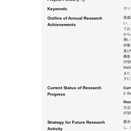
カソ
Keywords
高感
Outline of Annual Research
い、
Achievements
てお
から
用い
作製
及び
構造
ST
Na
また
グに
Current Status of Research
Curr
2: R
Progress
Rea
大立
ST
親水
Strategy for Future Research
し、
Activity