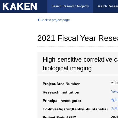
Search Research Projects
Search Resear
Back to project page
2021 Fiscal Year Rese
High-sensitive correlative
biological imaging
21K
Project/Area Number
Yoko
Research Institution
古川
Principal Investigator
丸尾
Co-Investigator(Kenkyū-buntansha)
2021
Project Period (FY)