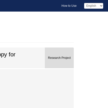
How to Use
py for
Research Project