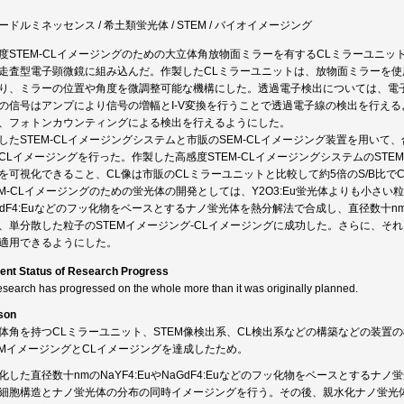
ードルミネッセンス / 希土類蛍光体 / STEM / バイオイメージング
度STEM-CLイメージングのための大立体角放物面ミラーを有するCLミラーユニッ
走査型電子顕微鏡に組み込んだ。作製したCLミラーユニットは、放物面ミラーを
り、ミラーの位置や角度を微調整可能な機構にした。透過電子検出については、電子
の信号はアンプにより信号の増幅とI-V変換を行うことで透過電子線の検出を行える
、フォトンカウンティングによる検出を行えるようにした。
したSTEM-CLイメージングシステムと市販のSEM-CLイメージング装置を用いて、
CLイメージングを行った。作製した高感度STEM-CLイメージングシステムのST
を可視化できること、CL像は市販のCLミラーユニットと比較して約5倍のS/B比で
EM-CLイメージングのための蛍光体の開発としては、Y2O3:Eu蛍光体よりも小さい粒
GdF4:Euなどのフッ化物をベースとするナノ蛍光体を熱分解法で合成し、直径数十
、単分散した粒子のSTEMイメージング-CLイメージングに成功した。さらに、そ
適用できるようにした。
ent Status of Research Progress
esearch has progressed on the whole more than it was originally planned.
son
体角を持つCLミラーユニット、STEM像検出系、CL検出系などの構築などの装置の
EMイメージングとCLイメージングを達成したため。
化した直径数十nmのNaYF4:EuやNaGdF4:Euなどのフッ化物をベースとする
細胞構造とナノ蛍光体の分布の同時イメージングを行う。その後、親水化ナノ蛍光