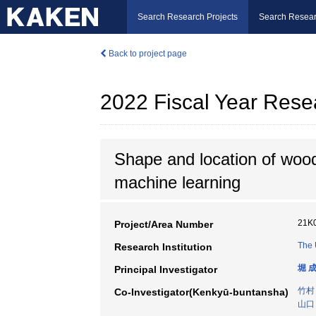
Search Research Projects
Search Resear
Back to project page
2022 Fiscal Year Rese
Shape and location of wood
machine learning
21K
Project/Area Number
The 
Research Institution
堀 
Principal Investigator
竹村
Co-Investigator(Kenkyū-buntansha)
山口