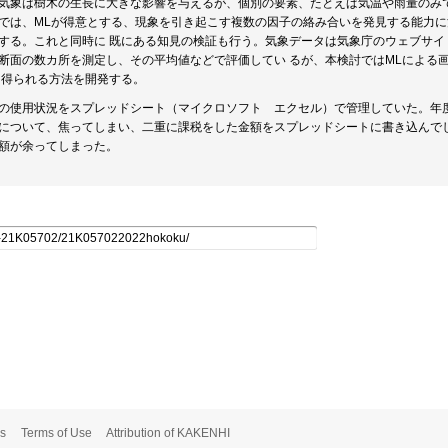
気象は樹木の生長に大きな影響を与えるが、個別の要素、たとえば気温や雨量のみ
では、MLが得意とする、現象を引き起こす複数の因子の絡み合いを発見する能力
する。これと同時に 既にある知見の検証も行う。気象データは気象庁のウェブサイ
断面の数カ所を測定し、その平均値などで評価してい るが、本検討ではMLによる
 得られる方法を開発する。
の使用状況をスプレッドシート（マイクロソフト エクセル）で管理していた。年
について、焦ってしまい、二重に課税をした金額をスプレッドシートに書き込んで
額が余ってしまった。
s
Terms of Use
Attribution of KAKENHI