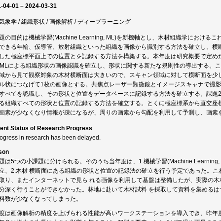
-04-01 – 2024-03-31
気象学 / 組織形状 / 画像解析 / ディープラーニング
題の目的は機械学習(Machine Learning, ML)を新機軸とし、木材組織学に
できる年輪、仮導管、放射組織といった組織を画像から識別する方法を確立し、横
した極座標平面上での位置とを記録する方法を構築する。本年度は研究概要で定めた
. MLによる組織形状の画像認識を確立し、形状に関する新たな規則性の導出する。
域から見て観察対象の木材横断面は大きいので、スキャン領域に対して横断面を少
ル状につなげて1枚の画像とする。共焦点レーザー顕微鏡とイメージスキャナで撮
すべてを認識し、その形状と位置をデータベースに記録する方法を確立する。課題2
る組織すべての形状と位置の記録する方法を確立する。とくに極座標系から直交座標
画素が少なくなり情報が疎になるが、周りの画素から勾配を利用して予測し、画素
ent Status of Research Progress
rogress in research has been delayed.
son
題は5つの小課題に分けられる。そのうち当年度は、1.機械学習(Machine Learni
立、2.木材 横断面にある組織の形状と位置の記録法の確立を行う予定であった。
取り、またインターネットで見ら れる画像を利用して基盤は整備したが、実際の
分深く行うことができなかった。林地に赴いて木材試料 を採取して資料を集める
料数が少なくなってしまった。
度は画像解析の精度を上げられる性能が高いワークステーションを導入でき、昨年