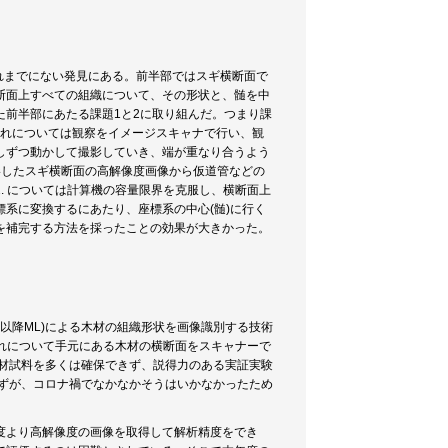
おけるこれまでにない発見にある。前半部ではスギ横断面で
断面上すべての組織について、その形状と、髄を中
前半部にあたる課題1と2に取り組んだ。つまり課
これについては観察をイメージスキャナで行い、観
しずつ動かして撮影していき、端が重なり合うよう
影したスギ横断面の高解像度画像から仮道管などの
. については計算機の容量限界を克服し、横断面上
系に変換するにあたり、座標系の中心(髄)に行く
を補完する方法を採ったことの効果が大きかった。
ng, 以降ML)による木材の組織形状を画像識別する技術
これについて手元にある木材の横断面をスキャナーで
木材試料を多くは確保できず、説得力のある実証実験
はずが、コロナ禍でなかなかそうはいかなかったため
度より高解像度の画像を取得して解析精度をでき