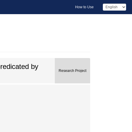
How to Use
predicated by
Research Project