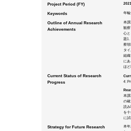
2021
Project Period (FY)
年輪
Keywords
本課
Outline of Annual Research
観察
Achievements
心と
題1
察領
タイ
組織
にあ
ほど
Current Status of Research
Curr
4: P
Progress
Rea
本課
の確
読み
を十
に試
本年
Strategy for Future Research