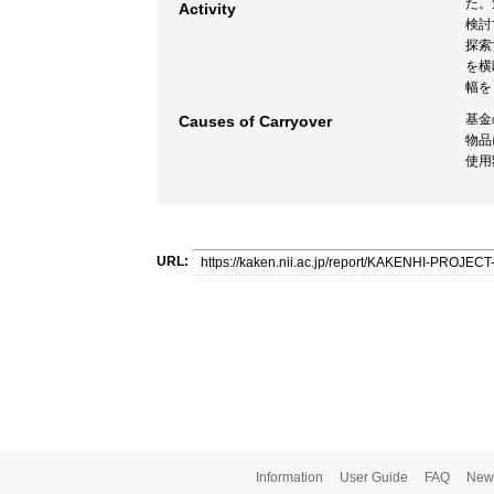
た。
Activity
検討
探索
を横
幅を
基金
Causes of Carryover
物品
使用
URL:
Information
User Guide
FAQ
New