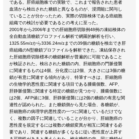
である。肝癌細胞株での実験で、これまで報告された患者
血清から検出された糖鎖と異なるものが、浸潤能に関与し
ていることが分かったため、実際の切除検体である癌細胞
組織での検討が必要であるとの考えに至った。
2001年から2006年までの肝細胞癌切除例48例の凍結検体の
全自動血清糖鎖プロファイル解析で網羅的解析を行い、
1325.55m/zから3336.24m/zまでの39個の糖鎖を検出でき肝
癌組織のN型糖鎖プロファイルを解析できた。凍結保存され
た肝細胞癌切除標本の糖鎖解析が普遍的に可能であること
が検証された。検出された糖鎖の内、肝細胞癌の門脈侵襲
に関連するものは4個、分化度には2個、大きさには3個の糖
鎖が有意に関連する傾向があり、特筆すべきは、肝細胞癌
の生物学的悪性度に関連する項目である腫瘍個数、AFP、
肝静脈侵襲に関連する特定の糖鎖が見つかり、腫瘍個数に
は2個、AFP値に3個、肝静脈侵襲には2個の糖鎖の有意な関
連性が認められた。また糖鎖側から見た場合、各糖鎖が、
肝細胞癌の病理学的悪性度の一つに関連しているだけでな
く、複数の因子に関連していることが分かり、肝細胞癌の
悪性度を規定するには複数の糖鎖変異が相互に関連する必
要であり、関連する糖鎖が多くなるに従い悪性度が上昇す
る可能性があると考えられた。検出糖鎖の内、同じ糖鎖が