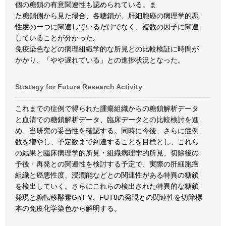
個の糖鎖の有意関連性も認められている。ま
た糖鎖側から見た場合、各糖鎖が、肝細胞癌の病理学的悪
性度の一つに関連しているだけでなく、複数の因子に関連
していることが分かった。
免疫染色などの病理組織学的な所見との比較検証に時間が
かかり、「やや遅れている」との進捗状況となった。
Strategy for Future Research Activity
これまでの症例で得られた腫瘍組織からの糖鎖解析データ
と血清での糖鎖解析データ、臨床データとの比較検討を進
め、当研究の妥当性を確認する。同時に今後、さらに症例
数を増やし、予定数まで到達することを目標とし、これら
の結果と臨床病理学的所見・組織病理学的所見、切除後の
予後・再発との関連性を検討する予定で、実際の肝細胞癌
組織と癌悪性度、浸潤能などとの関連性がある特異の糖鎖
を検出していく。さらにこれらの検出された特異的な糖鎖
発現と糖転移酵素GnT-V、FUT8の発現との関連性を切除標
本の免疫化学染色から解明する。