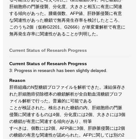
肝細胞癌の門脈侵襲、分化度、大きさと相互に有意に関連
する傾向があった。腫瘍個数、AFP値、肝静脈侵襲に有意
な関連性があった糖鎖で無再発生存率を検討したところ、
このうち2個（仮称G2201、G2666）が単変量解析で有意に
無再発生存率に関連性があることが判明した。
Current Status of Research Progress
Current Status of Research Progress
3: Progress in research has been slightly delayed.
Reason
肝癌組織のN型糖鎖プロファイルを解析できた。凍結保存さ
れた肝細胞癌切除標本の糖鎖解析が全自動血清糖鎖プロフ
ァイル解析で行った。普遍的に可能である
ことが検証された。検出された糖鎖の内、肝細胞癌の門脈
侵襲に関連するものは4個、分化度には2個、大きさには3個
の糖鎖が有意に関連する傾向があり、特筆
すべきは、個数には2個、AFP値に3個、肝静脈侵襲には2個
の糖鎖の有意な関連性が認められた。AFPに関しては別の2