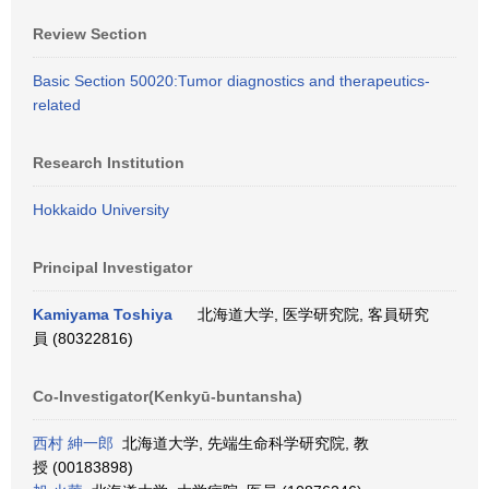
Review Section
Basic Section 50020:Tumor diagnostics and therapeutics-
related
Research Institution
Hokkaido University
Principal Investigator
Kamiyama Toshiya
北海道大学, 医学研究院, 客員研究
員 (80322816)
Co-Investigator(Kenkyū-buntansha)
西村 紳一郎
北海道大学, 先端生命科学研究院, 教
授 (00183898)