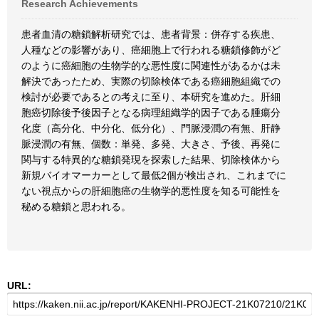
Research Achievements
患者血清の糖鎖解析研究では、患者背景：併存する疾患、
人種などの影響があり、癌細胞上で行われる糖鎖修飾がど
のように癌細胞の生物学的な悪性度に関連性があるかは未
解決であったため、実際の切除検体である癌細胞組織での
検討が必要であるとの考えに至り、本研究を進めた。肝細
胞癌切除後予後因子となる病理組織学的因子である腫瘍分
化度（高分化、中分化、低分化）、門脈浸潤の有無、肝静
脈浸潤の有無、個数：単発、多発、大きさ、予後、再発に
関与する特異的な糖鎖発現を探索した結果、切除検体から
新規バイオマーカーとして最低2個が検出され、これまでに
ない視点からの肝細胞癌の生物学的悪性度を知る可能性を
秘める糖鎖と思われる。
URL: