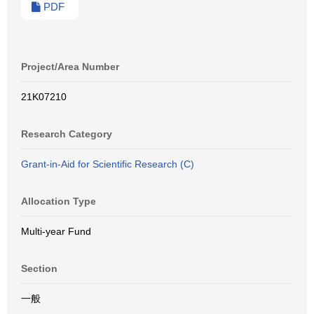
PDF
Project/Area Number
21K07210
Research Category
Grant-in-Aid for Scientific Research (C)
Allocation Type
Multi-year Fund
Section
一般