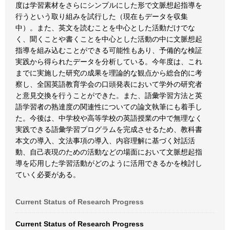
度は学習素材をさらにシンプルにした形で文脈想起指導を
行うという取り組みを試行した（現在もデータを収集
中）。また、英文を読むことを中心とした活動だけでな
く、聞くことや書くことを中心とした活動の中に文脈想起
指導を組み込むことができる可能性もあり、予備的な検証
実践から得られたデータを分析している。今年度は、これ
までに実施した研究の成果を理論的な観点から総合的に考
察し、全国英語教育学会の口頭発表において学外の研究者
と意見交換を行うことができた。また、語彙学習方法と英
語学習者の熟達度の関連性についての論文執筆にも着手し
た。今後は、中学校や高等学校の英語授業の中で無理なく
実践できる語彙学習プログラムを完成させるため、教科書
本文の導入、文法事項の導入、内容理解に基づく対話活
動、自己表現のための活動などの場面において文脈想起指
導を応用した学習活動がどのように活用できるかを検討し
ていく必要がある。
Current Status of Research Progress
Current Status of Research Progress