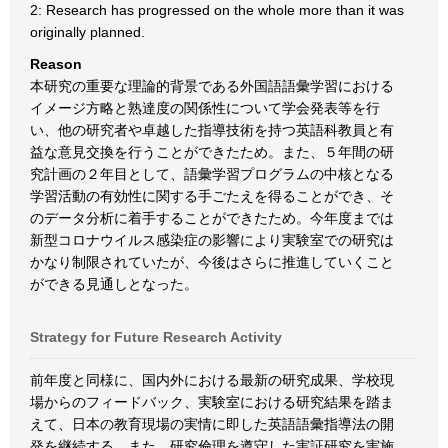
2: Research has progressed on the whole more than it was
originally planned.
Reason
本研究の重要な理論的背景である外国語語彙学習における
イメージ方略と熟達度の関係性について学会発表等を行
い、他の研究者や卓越した指導技術を持つ英語科教員と有
益な意見交換を行うことができたため。また、５年間の研
究計画の２年目として、語彙学習プログラムの中核となる
学習活動の有効性に関する手ごたえを得ることができ、そ
のデータ分析に着手することができたため。今年度までは
新型コロナウイルス感染症の影響により実験室での研究は
かなり制限されていたが、今後はさらに推進していくこと
ができる見通しとなった。
Strategy for Future Research Activity
前年度と同様に、国内外における最新の研究成果、学校現
場からのフィードバック、実験室における研究結果を踏ま
えて、日本の教育現場の実情に即した英語語彙指導法の開
発を継続する。また、研究倫理を遵守した実証研究を実施