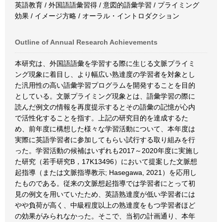
英語教育 / 外国語語彙習得 / 意図的語彙学習 / プライミング
効果 / イメージ方略 / オーラル・イントロダクション
Outline of Annual Research Achievements
本研究は、外国語語彙を学習する際に生じる文脈プライミ
ング現象に着目し、より幅広い熟達度の学習者を対象とし
た汎用性の高い語彙学習プログラムを開発することを目的
としている。文脈プライミング現象とは、語彙学習の際に
読んだ例文の情報を再度提示するとその語彙の記憶が心内
で活性化することを指す。上記の研究目的を達成するた
め、前年度に構想した様々な学習活動について、本年度は
実際に英語学習者に参加してもらい試行する取り組みを行
った。学習活動の候補はいずれも2017～2020年度に実施し
た研究（若手研究B，17K13496）において提案した文脈想
起指導（または文脈指導教示; Hasegawa, 2021）を応用し
たものである。従来の文脈想起指導では学習者にとって初
見の例文を用いていたため、英語熟達度が低い学習者には
やや負荷が高く、中級程度以上の熟達度をもつ学習者ほど
の効果がみられなかった。そこで、当初の計画通り、本年