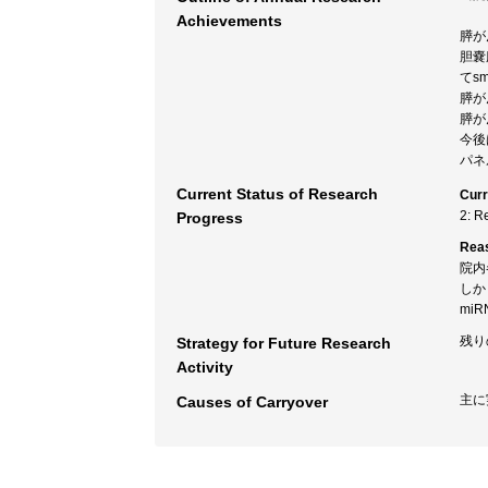
Achievements
膵が
胆嚢
てs
膵が
膵が
今後
パネ
Current Status of Research
Curr
2: R
Progress
Rea
院内
しか
mi
残り
Strategy for Future Research
Activity
主に
Causes of Carryover