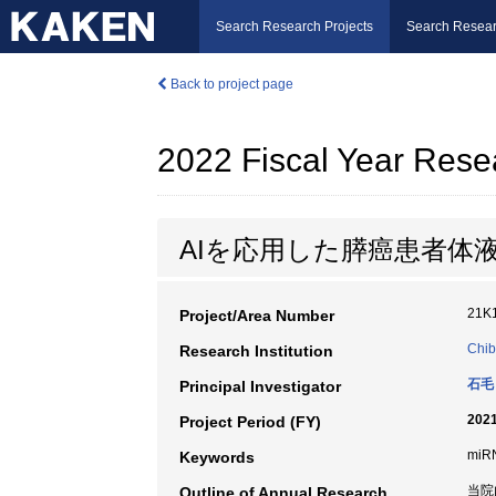
Search Research Projects
Search Resear
Back to project page
2022 Fiscal Year Rese
AIを応用した膵癌患者体
21K
Project/Area Number
Chib
Research Institution
石毛
Principal Investigator
2021
Project Period (FY)
miR
Keywords
当院
Outline of Annual Research