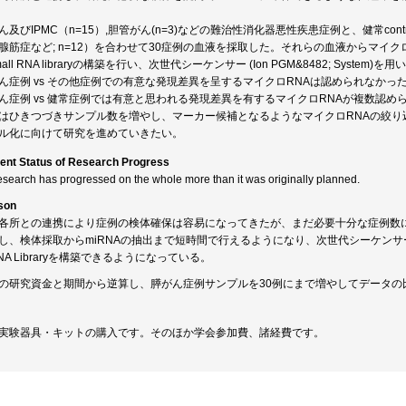
ん及びIPMC（n=15）,胆管がん(n=3)などの難治性消化器悪性疾患症例と、健常con
腺筋症など; n=12）を合わせて30症例の血液を採取した。それらの血液からマイクロRNAを抽出
mall RNA libraryの構築を行い、次世代シーケンサー (Ion PGM&8482; Syst
ん症例 vs その他症例での有意な発現差異を呈するマイクロRNAは認められなかっ
ん症例 vs 健常症例では有意と思われる発現差異を有するマイクロRNAが複数認め
はひきつづきサンプル数を増やし、マーカー候補となるようなマイクロRNAの絞り
ル化に向けて研究を進めていきたい。
ent Status of Research Progress
esearch has progressed on the whole more than it was originally planned.
son
各所との連携により症例の検体確保は容易になってきたが、まだ必要十分な症例数
し、検体採取からmiRNAの抽出まで短時間で行えるようになり、次世代シーケンサーで
RNA Libraryを構築できるようになっている。
の研究資金と期間から逆算し、膵がん症例サンプルを30例にまで増やしてデータの
実験器具・キットの購入です。そのほか学会参加費、諸経費です。