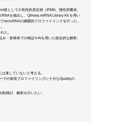
trol群としての良性疾患症例（IPMN、慢性胆嚢炎、
し、QIAseq miRNA Library Kit を用い
em)を用いてmicroRNAの網羅的プロファイリングを行った。
た。
られた。
込み・多検体での検証やAIを用いた統合的な解析、
には達していないと考える。
の発現プロファイリングに十分なQualityの
比較検討、解析を行いたい。