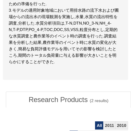
ための準備を行った.
3.モデルの適用対象地域において用排水路の流下水および圃
場からの流出水の現場観測を実施し,水量,水質の流出特性を
調査,分析した.水質分析項目は,T-N,DTN,NO_3-N,NH_4-
N,T-P,DTP,PO_4-P,TOC,DOC,SS,VSS,粒度分布とし,定期的
な水質調査と農作業等のイベント時の調査を行った.調査結
果を分析した結果,農作業等のイベント時に水質の変化が大
きく,簡易な負荷評価モデルを用いてその影響を検討したと
ころ,期間のトータル負荷量に与える影響が大きいことを明
らかにすることができた.
Research Products
(
2
results)
All
2011
2010