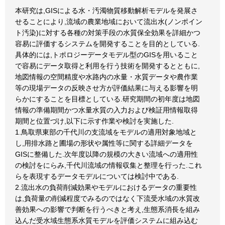
本研究は,GISによる水・汚濁物質移動解析モデルを発展さ
せることにより,流域の農業地域において流出水(ノンポイン
ト汚染)に対する各種の対策手段の水質保全効果を詳細かつ
容易に評価するシステムを開発することを目的としている.
具体的には,トポロジーデータモデル型のGISを用いること
で容易にデータ取得と利用を行う技術を開発するとともに,
地図情報の空間精度や水路内の水量・水質データや農作業
等の現場データの反映させ方が評価結果に与える影響を明
らかにすることを目標としている.研究期間の初年度は地図
情報の準備期間かつ水量水質の入力および検証用情報取得
期間と位置づけ,以下に示す作業や検討を実施した.
1.鳥取県東部の千代川の支流域をモデルの適用対象地域と
し,用排水路と圃場の形状や属性等に関する詳細データを
GISに整備した.次年度以降の規模の大きい流域への適用性
の検討をにらみ,千代川流域の情報収集と整理を行った.これ
らを表現するデータモデルについては検討中である.
2.流出水の負荷削減効果やモデルにおけるデータの重要性
は,負荷量の削減程度でみるのではなく下流受水域の水質改
善効果への影響で判断を行うべきと考え,生態系消長を組み
込んだ受水域生態系水質モデルを評価システムに組み込む