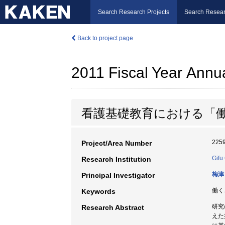
Search Research Projects
Search Resear
Back to project page
2011 Fiscal Year Annu
看護基礎教育における「
225
Project/Area Number
Gifu
Research Institution
梅津
Principal Investigator
働く
Keywords
研究
Research Abstract
えた