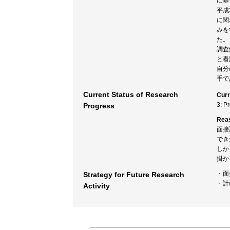
に基
平成
に関
みを
た。
調査
と看
自分
手で
Current Status of Research
Curr
3: P
Progress
Rea
面接
でき
しか
掛か
・面
Strategy for Future Research
・計
Activity