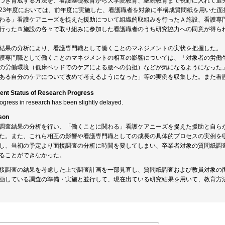
づき育成する方法を、看護基礎教育から大学院教育、継続教育まで視野に入れて追
23年度においては、前年度に実施した、看護職者を対象に半構成質問紙を用いた面
わる」看護ケアニーズを捉えた援助について組織的取組みを行ったＡ施設、看護専
行ったＢ施設の各々で取り組みに参加した看護職者のうち研究協力への同意が得られ
結果の分析により、看護専門職として働くことのマネジメントの実状を把握した。
護専門職として働くことのマネジメントの相互の影響については、「対象者の労働
の労働環境（低床ベッドでのケアによる腰への負担）などが気になるようになった
ある自分のケアについて改めて考えるようになった」等の実例を収集した。また看
ent Status of Research Progress
rogress in research has been slightly delayed.
son
調査結果の分析を行い、「働くことに関わる」看護ケアニーズを捉えた援助と自ら
た。また、これら相互の影響や看護専門職としての成長の具体的プロセスの実例を
し、当初の予定より面接調査の分析に時間を要してしまい、卒業者対象の質問紙調
ることができなかった。
接調査の結果を考慮した上で調査計画を一部見直し、質問紙調査および教員対象の
画している調査の準備・実施と並行して、現在出ている研究結果を用いて、教育方