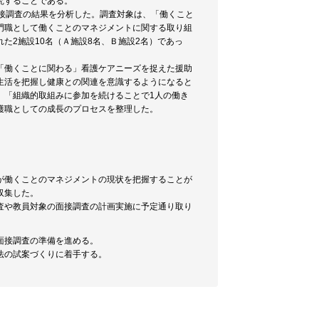
究することである。
接調査の結果を分析した。調査対象は、「働くこと
門職として働くことのマネジメントに関する取り組
た2施設10名（Ａ施設8名、Ｂ施設2名）であっ
「働くことに関わる」看護ケアニーズを捉えた援助
生活を把握し健康との関連を意識するようになると
」「組織的取組みに参加を続けることで1人の働き
護職としての成長のプロセスを整理した。
が働くことのマネジメントの現状を把握することが
収集した。
査や教員対象の面接調査の計画実施に予定通り取り
面接調査の準備を進める。
法の試案づくりに着手する。