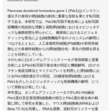
Research Abstract
Pancreas duodenal homeobox gene 1 (Pdx1)はインスリン
遺伝子の発現や膵β細胞の維持に重要な役割を果たす転写因
子である。本研究では、Pdx1転写因子複合体による転写調
節機構の包括的な理解と成熟膵β細胞におけるエピジェネテ
ィクな修飾状態を明らかにし、糖尿病におけるエピジェネ
ティックな変化によるβ細胞機能不全のメカニズムの解明に
つなげるとともに、人工多能性幹細胞(iPS細胞)や胚性幹細
胞などの各種幹細胞からの膵β細胞分化・再生の指標を得る
ことを目的としている。
そのために(1)タンデムアフィニティータグ発現精製と質量
分析によるPdx1転写因子複合体の同定と機能解明、(2)クロ
マチン免疫沈降法とマイクロアレイを利用した膵β細胞にお
けるPdx1標的遺伝子の同定、(3)糖尿病膵β細胞における
Pdx1を介したエピジェネティックな制御機構の解明、につ
いて実験を計画している。
本年度は、タンデムアフィニティータグ(FLAG-HA)融合
Pdx1蛋白安定発現膵β細胞株の樹立とPdx1蛋白複合体の精
製に関して研究を実施した。マウス膵β細胞株(MIN6および
Beta-TC-6)を培養し、RNAを調整、逆転写ポリメラーゼ連