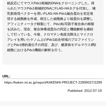
鎖反応にてマウスPdx1相補的DNAをクローニングした。得
られたマウスPdx1相補的DNAにFLAG-HAタグを付加し、哺
乳類発現ベクターを用いFLAG-HA-Pdx1融合蛋白を安定発
現する細胞株を作成、樹立した細胞株より核蛋白を調整し
アフィニティータグ精製にて、Pdx1転写因子複合体の精製
を試みた。現在、複合体構成蛋白の同定と機能解析を継続
して行っている。今後、クロマチン免疫沈降法とマイクロ
アレイを用いたゲノム上のPdx1結合領域のプロファイリン
グとPdx1標的遺伝子の同定、及び、糖尿病モデルマウス膵β
細胞におけるPdx1機能の解析を行う。
URL:
Published: 2012-07-19