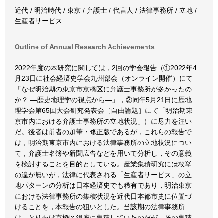
近代 / 明治時代 / 東京 / 弁護士 / 代言人 / 法律事務所 / 立地 /
生産者サービス
Outline of Annual Research Achievements
2022年度の本研究に関しては，2回の学会報告（①2022年4
月23日に社会経済史学会九州部会（オンライン開催）にて
「なぜ明治期の東京市京橋区に弁護士事務所が多かったの
か？ ―歴史地理学の視点から―」，②同年5月21日に歴地
理学会第65回大会研究発表会［自由論題］にて「明治期東
京市内における弁護士事務所の立地状況」）に尽力を注い
だ。後者は前者の加筆・修正版であるが，これらの報告で
は，明治期東京市内における法律事務所の立地状況につい
て，弁護士名簿や新聞広告などを用いて分析し，その意義
を検討することを目的としている。産業集積研究には枚挙
の遑が無いが，法律に代表される「生産者サービス」の立
地パターンの分析は日本経済史でも稀有であり，明治東京
における法律事務所の集積状況を近代日本都市史に位置づ
けることを，本報告の狙いとした。当該期の法律事務所
は，とりわけ京橋区銀座に集積していたのだが，その集積