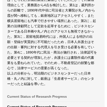
理由として，業務面から4点を検討した。第1は，裁判所か
らの距離で，1890年代中頃に司法省と大審院が丸ノ内から
霞が関へ移転しても，銀座地区はアクセスしやすく，また
横浜居留地にも汽車で行きやすい場所にあった。第2に，起
業の法律顧問として定款を起草するために，ビジネスセン
ターである日本橋や丸ノ内とのアクセスも無視できなかっ
た。第3に，居留地貿易時代には，外国人による特許の出
願・登録が実質的に不可能だったため，日本人弁護士はそ
の出願・審判に対する代理人を引き受ける必要を有してい
た。第4に，1890年代に民法・商法が施行され，法律認可を
必要とする契約が増加したが，弁護士には書類作成の代書
業をも委ねられていた。そのため，不動産登記の頻繁な都
心で，法律サービスの需要が高くなった。
以上の分析から，明治期のビジネスセンターだった日本
橋・丸ノ内に対して，銀座は「生産者サービス」のセンタ
ーだったと結論を導いた。
Current Status of Research Progress
Current Status of Research Progress