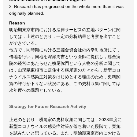
2: Research has progressed on the whole more than it was
originally planned.
Reason
明治期東京市内における法律サービスの立地パターンに関
しては，上述のとおり，一定の分析結果と考察を出すこと
ができている。
他方で，同時期における三菱合資会社の内幸町地所にて，
借地を行い，同地を深瀬周吉という医師に提供し，総合病
院の経営にあたらせた横尾弥門という人物の分析に関して
は，山形県東根市に居住する横尾家の方々から，新型コロ
ナウイルス感染症対策をはじめとする理由のため，史料閲
覧の許可が下りない状況にある。この史料収集に関しては
次年度への課題としている。
Strategy for Future Research Activity
上述のとおり，横尾家の史料収集に関しては，2023年度に
新型コロナウイルス感染症対策が落ち着いた段階で，実施
を試みたいと思っている。また，明治期東京市内における