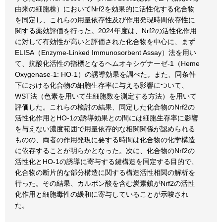
由来の細胞株）においてNrf2を効果的に活性化する化合物
を同定し、これらの用量依存性及び作用発現時間依存性に
関する薬効評価を行った。2024年度は、Nrf2の活性化作用
に対して有効性が高いと評価された化合物を中心に、まず
ELISA（Enzyme-Linked Immunosorbent Assay）法を用い
て、抗酸化活性の指標となるヘムオキシゲナーゼ-1（Heme
Oxygenase-1: HO-1）の誘導効果を調べた。また、同条件
下における化合物の細胞生存率に与える影響について、
WST法（色素を用いて生細胞数を測定する方法）を用いて
評価した。これらの検討の結果、同定した化合物のNrf2の
活性化作用とHO-1の誘導効果との間には細胞生存率に影響
を与えない濃度範囲で用量依存的な相関関係が認められる
ものの、両者の作用発現に要する時間は化合物の化学構造
に依存することが明らかとなった。次に、化合物のNrf2の
活性化とHO-1の誘導に寄与する鍵構造を同定する目的で、
化合物の断片的な部分構造に関する構造活性相関の解析を
行った。その結果、カルボン酸を含む炭素鎖がNrf2の活性
化作用と細胞毒性の緩和に寄与していることが示唆され
た。