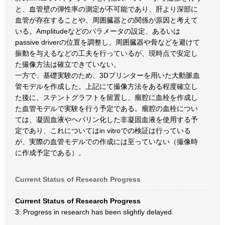
と、血管壁の弾性率の測定が不可能であり、肝より深部に
血管が存在することや、周囲臓器との関係が原因と考えて
いる。Amplitudeなどのパラメータの設定、あるいは
passive driverの位置を調整し、周囲臓器や骨などを避けて
振動を与えるなどの工夫を行っているが、現時点で安定し
た撮像方法は確立できていない。
一方で、基礎実験のため、3Dプリンターを用いた大動脈血
管モデルを作成した。上記にて撮像方法をある程度確立し
た後に、ステントグラフトを留置し、瘤腔に血栓を作成し
た血管モデルで実験を行う予定である。瘤腔の血栓につい
ては、凝固血液やヘパリン化した非凝固血液を使用する予
定であり、これについてはin vitroでの検証は行っている
が、実際の血管モデルでの作成には至っていない（撮像時
に作成予定である）。
Current Status of Research Progress
Current Status of Research Progress
3: Progress in research has been slightly delayed.