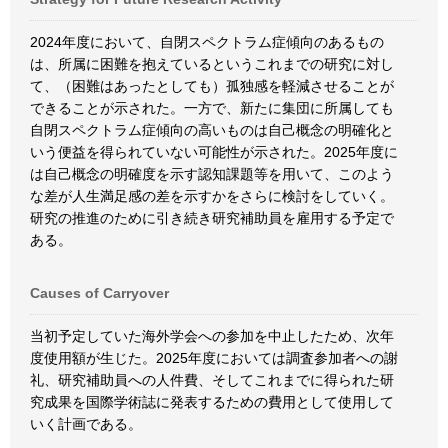
2024年度において、自閉スペクトラム症傾向のあるもの
は、所属に困難を抱えているというこれまでの研究に対し
て、（困難はあったとしても）孤独感を軽減させることが
できることが示された。一方で、新たに集団に所属しても
自閉スペクトラム症傾向の高いものは自己概念の明確化と
いう便益を得られていない可能性が示された。2025年度に
は自己概念の明確度を示す認知課題等を用いて、このよう
な差が人生満足感の差を示すかをさらに検討をしていく。
研究の推進のために引き続き研究補助員を雇用する予定で
ある。
Causes of Carryover
当初予定していた海外学会への参加を中止したため、次年
度使用額が生じた。2025年度においては調査参加者への謝
礼、研究補助員への人件費、そしてこれまでに得られた研
究成果を国際学術誌に発表するための費用として使用して
いく計画である。