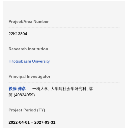
Project/Area Number
22K13804
Research Institution
Hitotsubashi University
Principal Investigator
後藤 伸彦
一橋大学, 大学院社会学研究科, 講
師 (40824959)
Project Period (FY)
2022-04-01 – 2027-03-31