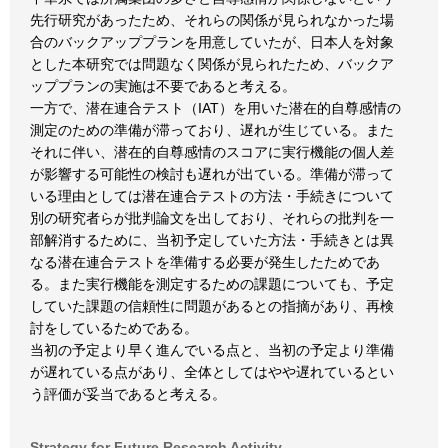
先行研究があったため、それらの関係が見られなかった場
合のバックアッププランを用意していたが、日本人を対象
とした本研究では問題なく関係が見られたため、バックア
ッププランの実施は不要であると考える。
一方で、潜在連合テスト（IAT）を用いた潜在的自尊感情の
測定のための準備が滞っており、遅れが生じている。また
それに伴い、潜在的自尊感情のスコアに実行機能の個人差
が影響する可能性の検討も遅れが出ている。準備が滞って
いる理由としては潜在連合テストの方法・手続きについて
別の研究者らが批判論文を出しており、それらの批判を一
部解消するために、当初予定していた方法・手続きとは異
なる潜在連合テストを準備する必要が発生したためであ
る。また実行機能を測定するための課題についても、予定
していた課題の信頼性に問題があるとの指摘があり、再検
討をしているためである。
当初の予定より早く進んでいる点と、当初の予定より準備
が遅れている点があり、全体としてはやや遅れているとい
う評価が妥当であると考える。
Strategy for Future Research Activity