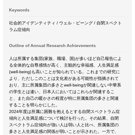
Keywords
社会的アイデンティティ / ウェル・ビーング / 自閉スペクト
ラム症傾向
Outline of Annual Research Achievements
人は所属する集団(家族、職場、国)が多いほど自己報告によ
る全体的な自尊感情が高く、主観的な幸福感、人生満足感
(well-being)も高いことが知られている。これまでの研究に
より、ただしこのことは文化差がある可能性が指摘されて
おり、主に所属集団の多さとwell-beingが関連しない中華系
の学生とは違い、日本人においてはこれらが関連するこ
と、また自己の暖かさの程度が特に所属集団の多さと関連
することを明らかにした。
2024年度は所属に困難を抱えるとする自閉スペクトラム症
傾向と人生満足感について検討を行った。その結果、自閉
スペクトラム症傾向が強い人は弱い人と比べ、所属集団の
多さと人生満足感の関係が弱いことが示された。一方で、