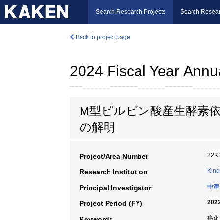
Search Research Projects
Search Resear
Back to project page
2024 Fiscal Year Annu
M型ピルビン酸産生酵素
の解明
22K
Project/Area Number
Kind
Research Institution
中津
Principal Investigator
2022
Project Period (FY)
癌化
Keywords