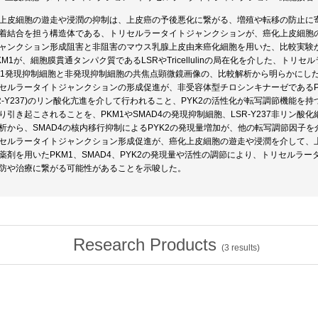
上皮細胞の遊走や浸潤の抑制は、上皮癌の予後悪化に繋がる、増殖や転移の防止に
着結合を担う構造体である、トリセルラータイトジャンクションが、癌化上皮細胞
ャンクション形成阻害と非阻害のマウス乳腺上皮由来癌化細胞を用いた、比較実験
KM1が、細胞膜貫通タンパク質であるLSRやTricellulinの局在化を介した、ト
M1発現抑制細胞と非発現抑制細胞の共焦点顕微鏡画像の、比較解析から明らかにした。さらに
セルラータイトジャンクションの形成促進が、非受容体型チロシンキナーゼであるPY
SR-Y237)のリン酸化亢進を介して行われること、PYK2の活性化が転写調節機能を持
り引き起こされることを、PKM1やSMAD4の発現抑制細胞、LSR-Y237非リン
析から、SMAD4の核内移行抑制によるPYK2の発現量増加が、他の転写調節因子
セルラータイトジャンクション形成促進が、癌化上皮細胞の遊走や浸潤を介して、
薬剤を用いたPKM1、SMAD4、PYK2の発現量や活性の調節により、トリセルラ
防や治療に繋がる可能性があることを示唆した。
Research Products
(
3
results)