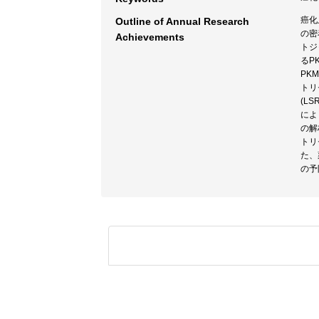
癌化
Outline of Annual Research
の密
Achievements
トジ
るP
PK
トリ
(L
によ
の解
トリ
た、
の予