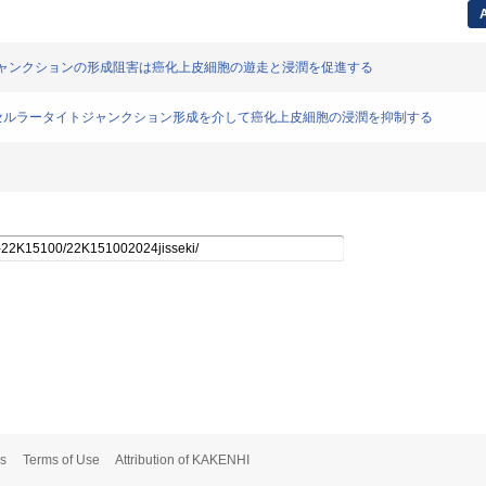
A
ータイトジャンクションの形成阻害は癌化上皮細胞の遊走と浸潤を促進する
KM1はトリセルラータイトジャンクション形成を介して癌化上皮細胞の浸潤を抑制する
s
Terms of Use
Attribution of KAKENHI