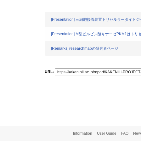
[Presentation] 三細胞接着装置トリセルラ
[Presentation] M型ピルビン酸キナーゼP
[Remarks] researchmapの研究者ページ
URL:
Information
User Guide
FAQ
New