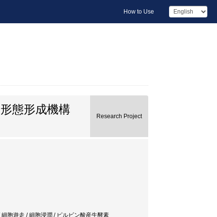
How to Use
形態形成機構
Research Project
 細胞遊走 / 細胞浸潤 / ピルビン酸産生酵素