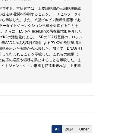
寄与する。本研究では、上皮細胞間の三細胞接触部
の遊走や浸潤を抑制することを、トリセルラータイ
から示唆した。また、M型ピルビン酸産生酵素であ
リセルラータイトジャンクション形成を促進することを、
、LSRやTricellulinの局在量増加を介した
K2の活性化による、LSRの237残基目のチロシン
つSMAD4の核内移行抑制によるPYK2の発現量増加
酸化細胞を用いた実験から示唆した。加えて、DNA配列
を介して行われることを示唆した。これらの結果は、
上皮癌の増殖や転移を防止することを示唆した。ま
ータイトジャンクション形成を促進出来れば、上皮癌
All
2024
Other