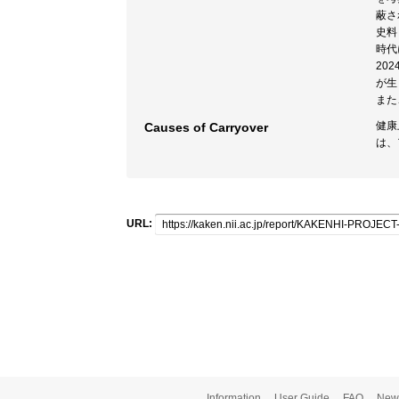
蔽さ
史料
時代
20
が生
また
健康
Causes of Carryover
は、
URL:
Information
User Guide
FAQ
New