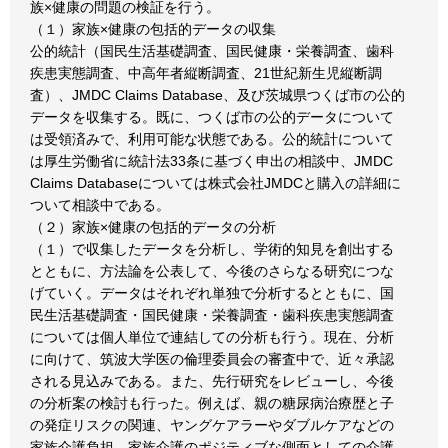
族×健康の問題の検証を行う。
（１）家族×健康の包括的データの収集
公的統計（国民生活基礎調査、国民健康・栄養調査、歯科
疾患実態調査、中高年者縦断調査、21世紀新生児縦断調
査）、JMDC Claims Database、及び茨城県つくば市の公的
データを収集する。既に、つくば市の公的データについて
は受領済みで、利用可能な状態である。公的統計について
は厚生労働省に統計法33条に基づく申出の相談中、JMDC
Claims Databaseについては株式会社JMDCと購入の詳細に
ついて相談中である。
（２）家族×健康の包括的データの分析
（１）で収集したデータを分析し、学術的知見を創出する
とともに、方法論を公表して、今後のさらなる研究につな
げていく。データはそれぞれ単独で分析するとともに、国
民生活基礎調査・国民健康・栄養調査・歯科疾患実態調査
については個人単位で連結しての分析も行う。現在、分析
に向けて、筑波大学医の倫理委員会の審査中で、近々承認
される見込みである。また、先行研究をレビューし、今後
の分析案の検討も行った。例えば、親の糖尿病治療歴と子
の発症リスクの関連、ヤングケアラーやダブルケアなどの
家族介護負担、家族介護のポジティブな側面としての介護