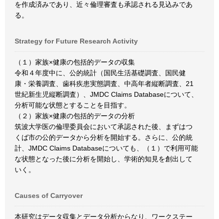
を作成済みであり、近々倫理審査も承認される見込みであ
る。
Strategy for Future Research Activity
（１）家族×健康の包括的データの収集
令和４年度中に、公的統計（国民生活基礎調査、国民健
康・栄養調査、歯科疾患実態調査、中高年者縦断調査、21
世紀新生児縦断調査）、JMDC Claims Databaseについて、
分析可能な状態とすることを目指す。
（２）家族×健康の包括的データの分析
筑波大学医の倫理委員会において承認された後、まずはつ
くば市の公的データから分析を開始する。さらに、公的統
計、JMDC Claims Databaseについても、（１）で利用可能
な状態となった後に分析を開始し、学術的知見を創出して
いく。
Causes of Carryover
本研究はデータ収集とデータ分析からなり、ワークステー