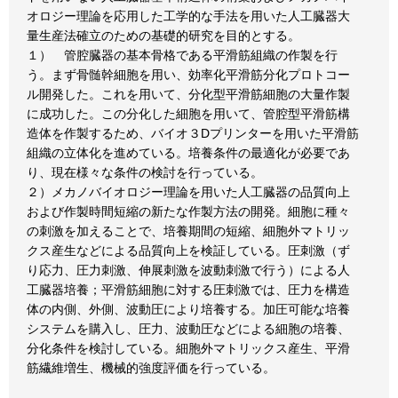
オロジー理論を応用した工学的な手法を用いた人工臓器大
量生産法確立のための基礎的研究を目的とする。
１） 管腔臓器の基本骨格である平滑筋組織の作製を行
う。まず骨髄幹細胞を用い、効率化平滑筋分化プロトコー
ル開発した。これを用いて、分化型平滑筋細胞の大量作製
に成功した。この分化した細胞を用いて、管腔型平滑筋構
造体を作製するため、バイオ３Dプリンターを用いた平滑筋
組織の立体化を進めている。培養条件の最適化が必要であ
り、現在様々な条件の検討を行っている。
２）メカノバイオロジー理論を用いた人工臓器の品質向上
および作製時間短縮の新たな作製方法の開発。細胞に種々
の刺激を加えることで、培養期間の短縮、細胞外マトリッ
クス産生などによる品質向上を検証している。圧刺激（ず
り応力、圧力刺激、伸展刺激を波動刺激で行う）による人
工臓器培養；平滑筋細胞に対する圧刺激では、圧力を構造
体の内側、外側、波動圧により培養する。加圧可能な培養
システムを購入し、圧力、波動圧などによる細胞の培養、
分化条件を検討している。細胞外マトリックス産生、平滑
筋繊維増生、機械的強度評価を行っている。