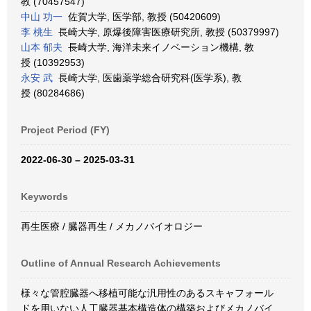
教 (70457547)
中山 功一
佐賀大学, 医学部, 教授 (50420609)
李 桃生
長崎大学, 原爆後障害医療研究所, 教授 (50379997)
山本 郁夫
長崎大学, 海洋未来イノベーション機構, 教
授 (10392953)
永安 武
長崎大学, 医歯薬学総合研究科(医学系), 教
授 (80284686)
Project Period (FY)
2022-06-30 – 2025-03-31
Keywords
再生医療 / 臓器再生 / メカノバイオロジー
Outline of Annual Research Achievements
様々な管腔臓器へ移植可能な汎用性のあるスキャフォール
ドを用いない人工臓器基本構造体の構築およびメカノバイ