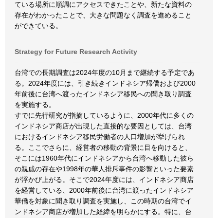
ている場所に順調にアクセスできたことや、新たな資料の
存在がわかったことで、大きな問題なく調査を進めること
ができている。
Strategy for Future Research Activity
台湾での長期調査は2024年度の10月まで継続する予定であ
る。2024年度には、引き続きインドネシア帰僑および2000
年前後に台湾へ渡ったインドネシア移民への聞き取り調査
を実施する。
すでに先行研究が指摘しているように、2000年代に多くの
インドネシア商店が出現した直接的な要因としては、台湾
におけるインドネシア移民労働者の人口増加が挙げられ
る。ここでさらに、経営者の移動の背景に目を向けると、
そこには1960年代にインドネシアから台湾へ移動した彼ら
の親戚の存在や1998年の華人排斥事件の影響といった要素
が浮かび上がる。そこで2024年度には、インドネシア商店
を経営している、2000年前後に台湾に渡ったインドネシア
華僑を対象に聞き取り調査を実施し、この時期の台湾でイ
ンドネシア商店が増加した経緯を明らかにする。特に、台