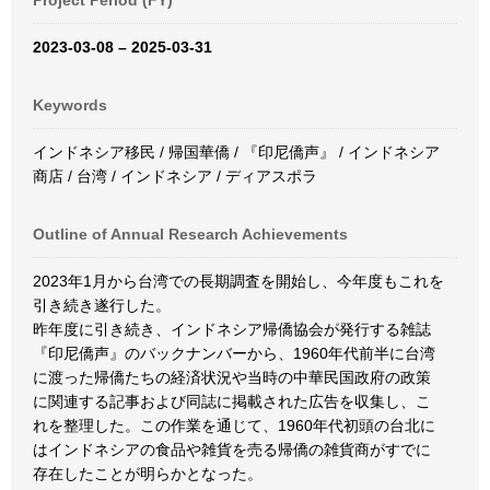
Project Period (FY)
2023-03-08 – 2025-03-31
Keywords
インドネシア移民 / 帰国華僑 / 『印尼僑声』 / インドネシア
商店 / 台湾 / インドネシア / ディアスポラ
Outline of Annual Research Achievements
2023年1月から台湾での長期調査を開始し、今年度もこれを
引き続き遂行した。
昨年度に引き続き、インドネシア帰僑協会が発行する雑誌
『印尼僑声』のバックナンバーから、1960年代前半に台湾
に渡った帰僑たちの経済状況や当時の中華民国政府の政策
に関連する記事および同誌に掲載された広告を収集し、こ
れを整理した。この作業を通じて、1960年代初頭の台北に
はインドネシアの食品や雑貨を売る帰僑の雑貨商がすでに
存在したことが明らかとなった。