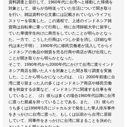
資料調査と並行して、1960年代に台湾へと移動した帰僑を
対象として、彼らが当時送っていた生活について聞き取り
を行い、雑誌資料や公文書には記載されていないライフヒ
ストリーを収集した。この過程で、上述のインドネシア雑
貨商は自転車に乗って行商し、特に台湾師範大学に留学し
ていた華僑学生向けに商売をしていたことが明らかとなっ
た。一方で、こうした行商はいつしか姿を消し（詳細な年
代は未だ不明）、1990年代に移民労働者が流入してからイ
ンドネシアの食品や雑貨を売る行商や商店が再び出現した
ことが聞き取りから明らかとなった。
そこで、1990年代から2000年代にかけて台湾に渡りインド
ネシア商店を開いた人々を対象とした聞き取り調査を実施
した。ここから明らかになったのは、（1）2000年前後に台
湾に渡り留まった人の多くはインドネシア商店や移民労働
者を斡旋する企業など、インドネシアに関連する仕事を有
していること、（2）彼らは多くの場合1960年代以降に台湾
に渡った親戚を持っていることである。また、（3）彼らの
うち多くは1998年5月にジャカルタで発生した華人排斥事件
をきっかけに台湾に渡った、もしくは以前から台湾に居留
していて、同事件をきっかけに台湾に留まることを決めた
ということも明らかとなった。