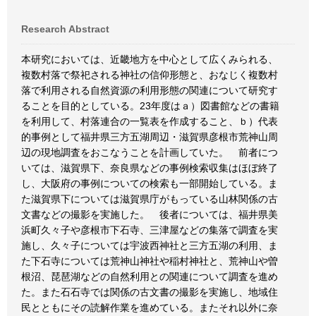
Research Abstract
本研究においては、近畿地方を中心として広くみられる、
複数村落で祭祀される神社の信仰形態と、おなじく複数村
落で利用される自然資源の利用形態の関連について研究す
ることを目的としている。23年度はａ）図書館などの書籍
を利用して、村落連合の一覧表を作成すること、ｂ）代表
的事例として福井県三方五湖周辺・滋賀県彦根市荒神山周
辺の現地調査をおこなうことを計画していた。 前者につ
いては、滋賀県下、奈良県などの事例検索収集はほぼ終了
し、大阪府の事例についての検索も一部開始している。ま
た滋賀県下については滋賀県庁がもっている山林関係の古
文書などの撮影を実施した。 後者については、福井県美
浜町久々子や彦根市下石寺、三津屋などの集落で調査を実
施し、久々子については宇波西神社と三方五湖の利用、ま
た下石寺については荒神山神社や稲村神社と、荒神山や曽
根沼、琵琶湖などの自然利用との関連について調査を進め
た。また石石寺では関係の古文書の撮影を実施し、地域住
民とともにその読解作業を進めている。またそれ以外に奈