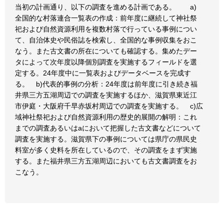
当初の計画通り、以下の調査を進める計画である。 a)
全国的な村落連合一覧表の作成：前年度に継続して神社祭
祀および自然資源利用を複数村落で行っている事例につい
て、自治体史や民俗誌を検索し、全国的な事例収集をおこ
なう。また古文書の所在についても確認する。集めたデー
タによって次年度以降個別調査を実施するフィールドを選
定する。24年度中に一覧表およびデータベースを完成す
る。 b)代表的事例の分析：24年度は前年度に引き続き福
井県三方五湖周辺での調査を実施するほか、滋賀県東近江
市伊庭・大阪府千早赤坂村周辺での調査を実施する。 c)広
域神社祭祀および自然資源利用の歴史的展開の解明：これ
までの調査あるいはaにおいて把握した古文書などについて
調査を実施する。滋賀県下の事例については県庁の県民史
料室が多く史料を所在しているので、その調査をまず実施
する。また福井県三方五湖周辺においても古文書調査をお
こなう。