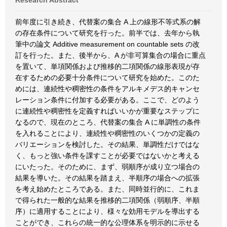
Research Abstract
前年度に引き続き、代替案の集合 A 上の線形不等式系の解
の存在条件について研究を行った。前半では、去年から執
筆中の論文 Additive measurement on countable sets の改
訂を行った。また、後半から、A が非可算集合の場合に重点
を置いて、単項関係および推移的二項関係の線形表現が存
在するための必要十分条件について研究を始めた。このた
めには、連続性や稠密性の条件をアルキメデス的キャンセ
レーション条件に付加する必要がある。ここで、どのよう
に連続性や稠密性を定義すればいいかが重要なステップに
なるので、現在のところ、代替案の集合 A に単調性の条件
を入れることにより、連続性や稠密性のいくつかの定義の
バリエーションを検討した。その結果、単調性だけではな
く、もっと強い条件を課すことが必要ではないかと考える
にいたった。そのために、まず、弱順序が成り立つ場合の
結果を導いた。その結果を踏まえ、半順序の場合への拡張
を考え始めたところである。また、同時並行的に、これま
で得られた一般的な結果を推移的二項関係（弱順序、半順
序）に適用することにより、様々な効用モデルを導出する
ことができ、これらの統一的な公理体系を明示的に示せる