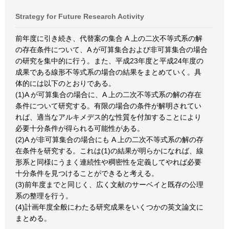
Strategy for Future Research Activity
前年度に引き続き、代替案の集合 A 上の二次不等式系の解
の存在条件について、A が可算集合および非可算集合の場合
の研究を集中的に行う。また、平成23年度と平成24年度の
成果である線形不等式系の場合の結果をまとめていく。具
体的には以下のとおりである。
(1)A が可算集合の場合に、A 上の二次不等式系の解の存在
条件について研究する。有限の場合の条件が解明されてい
れば、適当なアルキメデス的な性質を付加することにより
必要十分条件が得られる可能性がある。
(2)A が非可算集合の場合にも A 上の二次不等式系の解の存
在条件を研究する。これは(1)の結果が明らかになれば、線
形系と同様にうまく連続性や稠密性を定義してやれば必要
十分条件を見つけることができると考える。
(3)前年度までと同じく、広く文献のサーベイと既存の公理
系の整理を行う。
(4)計画年度全般にわたる研究成果をいくつかの英文論文に
まとめる。