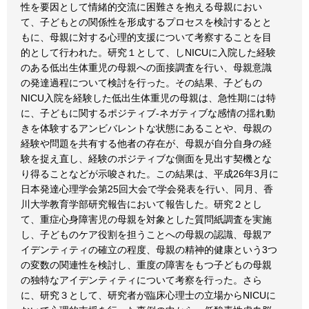
性を要因として情緒的交流に困難さを抱える母親におい
て、子どもとの関係性を形成するプロセスを検討するとと
もに、母親に対する心理的支援について考察することを目
的として行われた。研究１として、しNICUに入院した経験
のある低出生体重児の母親への面接調査を行い、母親意識
の発達過程について検討を行った。その結果、子どもの
NICU入院を経験した低出生体重児の母親は、急性期には特
に、子どもに関するポジティブ-ネガティブな感情の揺れ動
きを体験するアンビバレントな状態にあることや、母親の
経験や問題を共有する他者の存在が、母親が自分自身の経
験を捉え直し、経験のポジティブな側面を見出す契機とな
り得ることなどが示唆された。この結果は、平成26年3月に
日本発達心理学会第25回大会で学会発表を行い、同月、香
川大学教育学部研究報告において報告した。研究２とし
て、重症心身障害児の母親を対象とした質問紙調査を実施
し、子どものケア役割を担うことへの母親の認識、母親ア
イデンティティの確立の程度、母親の精神的健康という3つ
の変数の関連性を検討し、重度の障害をもつ子どもの母親
の独特なアイデンティティについて考察を行った。さら
に、研究３として、研究者が臨床心理士の立場からNICUに