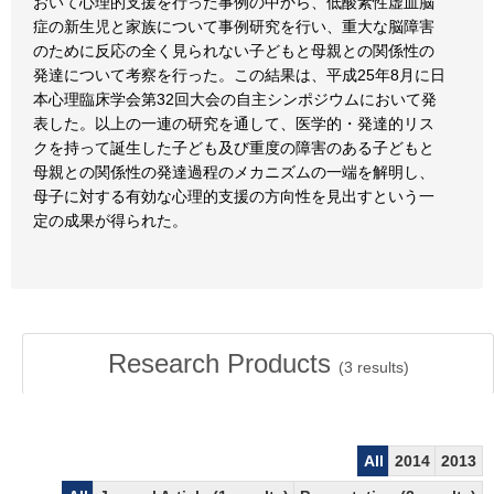
おいて心理的支援を行った事例の中から、低酸素性虚血脳
症の新生児と家族について事例研究を行い、重大な脳障害
のために反応の全く見られない子どもと母親との関係性の
発達について考察を行った。この結果は、平成25年8月に日
本心理臨床学会第32回大会の自主シンポジウムにおいて発
表した。以上の一連の研究を通して、医学的・発達的リス
クを持って誕生した子ども及び重度の障害のある子どもと
母親との関係性の発達過程のメカニズムの一端を解明し、
母子に対する有効な心理的支援の方向性を見出すという一
定の成果が得られた。
Research Products
(
3
results)
All
2014
2013