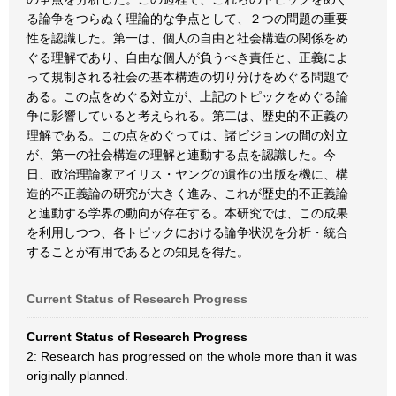
る論争をつらぬく理論的な争点として、２つの問題の重要
性を認識した。第一は、個人の自由と社会構造の関係をめ
ぐる理解であり、自由な個人が負うべき責任と、正義によ
って規制される社会の基本構造の切り分けをめぐる問題で
ある。この点をめぐる対立が、上記のトピックをめぐる論
争に影響していると考えられる。第二は、歴史的不正義の
理解である。この点をめぐっては、諸ビジョンの間の対立
が、第一の社会構造の理解と連動する点を認識した。今
日、政治理論家アイリス・ヤングの遺作の出版を機に、構
造的不正義論の研究が大きく進み、これが歴史的不正義論
と連動する学界の動向が存在する。本研究では、この成果
を利用しつつ、各トピックにおける論争状況を分析・統合
することが有用であるとの知見を得た。
Current Status of Research Progress
Current Status of Research Progress
2: Research has progressed on the whole more than it was
originally planned.