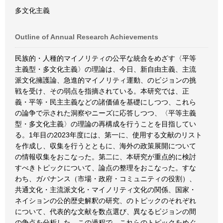
多文化主義
Outline of Annual Research Achievements
民族的・人種的マイノリティの公平な統合をめざす〈平等
主義型・多文化主義〉の理論は、今日、新自由主義、主流
派文化擁護論、急進的マイノリティ運動、のビジョンの挑
戦を受け、その弱点を指摘されている。本研究では、正
義・平等・民主主義などの諸価値を基礎にしつつ、これら
の論争で示された洞察やニーズに応答しつつ、〈平等主義
型・多文化主義〉の理論の再構成を行うことを目指してい
る。1年目の2023年度には、第一に、使用する文献のリスト
を作成し、収集を行うとともに、海外の政策展開について
の情報収集をおこなった。第二に、本研究が重点的に検討
すべきトピックについて、論点の整理をおこなった。すな
わち、ガバナンス（市場・政府・コミュニティの役割）、
共通文化・主流派文化・マイノリティ文化の関係、国家・
ネイションの公的歴史解釈の研究、のトピックのそれぞれ
について、代表的な文献を数点選び、異なるビジョンの間
の争点を分析した。この過程で、これらのトピックをめぐ