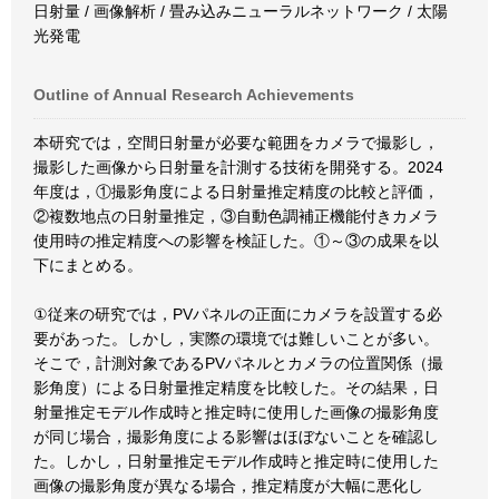
日射量 / 画像解析 / 畳み込みニューラルネットワーク / 太陽
光発電
Outline of Annual Research Achievements
本研究では，空間日射量が必要な範囲をカメラで撮影し，
撮影した画像から日射量を計測する技術を開発する。2024
年度は，①撮影角度による日射量推定精度の比較と評価，
②複数地点の日射量推定，③自動色調補正機能付きカメラ
使用時の推定精度への影響を検証した。①～③の成果を以
下にまとめる。
①従来の研究では，PVパネルの正面にカメラを設置する必
要があった。しかし，実際の環境では難しいことが多い。
そこで，計測対象であるPVパネルとカメラの位置関係（撮
影角度）による日射量推定精度を比較した。その結果，日
射量推定モデル作成時と推定時に使用した画像の撮影角度
が同じ場合，撮影角度による影響はほぼないことを確認し
た。しかし，日射量推定モデル作成時と推定時に使用した
画像の撮影角度が異なる場合，推定精度が大幅に悪化し