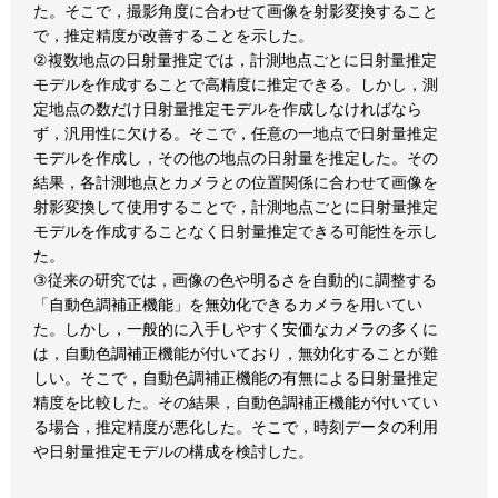
た。そこで，撮影角度に合わせて画像を射影変換すること
で，推定精度が改善することを示した。
②複数地点の日射量推定では，計測地点ごとに日射量推定
モデルを作成することで高精度に推定できる。しかし，測
定地点の数だけ日射量推定モデルを作成しなければなら
ず，汎用性に欠ける。そこで，任意の一地点で日射量推定
モデルを作成し，その他の地点の日射量を推定した。その
結果，各計測地点とカメラとの位置関係に合わせて画像を
射影変換して使用することで，計測地点ごとに日射量推定
モデルを作成することなく日射量推定できる可能性を示し
た。
③従来の研究では，画像の色や明るさを自動的に調整する
「自動色調補正機能」を無効化できるカメラを用いてい
た。しかし，一般的に入手しやすく安価なカメラの多くに
は，自動色調補正機能が付いており，無効化することが難
しい。そこで，自動色調補正機能の有無による日射量推定
精度を比較した。その結果，自動色調補正機能が付いてい
る場合，推定精度が悪化した。そこで，時刻データの利用
や日射量推定モデルの構成を検討した。