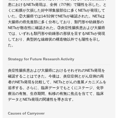
患におけるNETs発現は、全例（7/7例）で陽性を示した。と
くに粘膜が欠損した好中球集簇部位に多くNETsが発現して
いた。②大腸癌では14/32例でNETsが確認された。NETsは
大腸癌の癌先進部に多く分布しており、類円形や紡錘形の
NETsが散在性に確認された。③炎症性腸疾患および大腸癌
では、いずれも類円形や紡錘形の形状を呈するNETsが発現
しており、典型的な線維状の構造物以外でも陽性を示し
た。
Strategy for Future Research Activity
炎症性腸疾患および大腸癌におけるそれぞれのNETs発現を
確認することはできた。今後は、炎症症例とがん症例の両
者のNETs発現を比較して、NETsとがんの進展メカニズムを
追求する。さらに、臨床データでもとくにステージ、化学
療法の有無、生存期間、転移の有無に焦点を当てて、臨床
データとNETs発現の関連性を導き出す。
Causes of Carryover