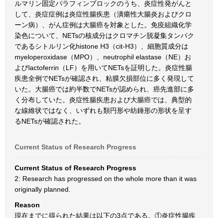
ルマリン固定パラフィンブロックのうち、炎症性発がんと
して、炎症症例は炎症性腸疾患（潰瘍性大腸炎およびクロ
ーン病）、がん症例は大腸癌を対象とした。免疫組織化学
染色について、NETsの核成分はクロマチン脱凝集タンパク
であるシトルリン化histone H3（cit-H3）、細胞質成分は
myeloperoxidase（MPO）、neutrophil elastase（NE）お
よびlactoferrin（LF）を用いてNETsを証明した。炎症性腸
疾患全例でNETsが確認され、粘膜欠損部位に多く発現して
いた。大腸癌では約半数でNETsが認められ、癌先進部に多
く分布していた。炎症性腸疾患および大腸癌では、典型的
な線維状ではなく、いずれも類円形や紡錘形の形状を呈す
るNETsが確認された。
Current Status of Research Progress
Current Status of Research Progress
2: Research has progressed on the whole more than it was
originally planned.
Reason
現在までに得られた結果は以下の3点である。①炎症性腸疾