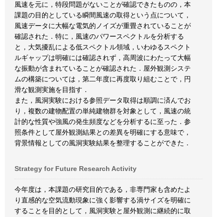
風速を元に，特段問題がないことが確認できたものの，本
課題の目的としている瞬間風速の取得という点について，
風速データに大幅な電気的ノイズが重畳されていることが
確認された．特に，風速のパワースペクトルを分析する
と，大気擾乱による低スペクトル領域，いわゆるスペクト
ルギャップは明確には確認されず，高周波にわたって大幅
な振動が含まれていることが確認された．屋外観測システ
ムの構築については，第二年度に再度取り組むことで，円
滑な観測実施を目指す．
また，風洞実験における参照データ取得は順調に済んでお
り，複数の建物配置の単純建物群を対象として，風速の統
計的な性質や強風の発生頻度などを分析するに至った．参
照条件として屋外観測結果との差異を明確にする意味で，
背景情報としての風洞実験結果を整理することができた．
Strategy for Future Research Activity
今年度は，本課題の研究目的である，非専門家も含めたよ
り直感的な空気流動現象に強く影響する渦サイズを明確に
することを目的として，風洞実験と屋外観測に継続的に取