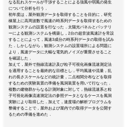
なる乱れスケールが干渉することによる強風や弱風の発生
について分析を行う．
初年度は，屋外観測データを取得することを目的に，研究
棟屋上に高周波数で風速の時系列データを取得するための
観測システムの設置を行なった．太陽光パネルとバッテリ
ーによる観測システムを構築し，2台の超音波風速計を常設
することによって，風速3成分の時系列データの取得を試み
た．しかしながら，観測システムの設置場所による問題に
より，風速データに大幅な電気的ノイズが重畳させること
を確認した．
加えて，屋外で熱線流速計及び粒子可視化画像流速測定法
を適用することを最終的な目標とし，平均風速や流量，乱
れの長さスケールなどの統計量，二点相関分布などを取得
するための実験装置の準備を風洞装置を用いて行なった．
複数の建物群からなる計測対象に対して，熱線流速系と粒
子可視化画像流速測定法の参照データとなるケースを風洞
実験により取得した．加えて，速度場の解析プログラムを
整備することで，屋外および屋内での取得データを公開す
るための準備を進めた．