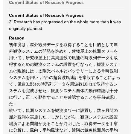
Current Status of Research Progress
Current Status of Research Progress
2: Research has progressed on the whole more than it was
originally planned.
Reason
初年度は，屋外観測データを取得することを目的として屋
外観測システムの開発を進めた．建物屋上の観測タワーを
用いて，研究棟屋上に高周波数で風速の時系列データを取
得するための観測システムの設置を行なった．観測システ
ムの駆動には，太陽光パネルとバッテリーによる常時観測
システムを用い，2台の超音波風速計を常設することによっ
て，風速3成分の時系列データを周波数10Hzで取得するシ
ステムを完成させた．観測システム自体の動作確認は十分
に行い，正しく動作することを確認することを事前確認し
た．
続いて，観測システムを観測タワーに設置し，数ヶ月間の
屋外観測を実施した．しかしながら，観測システムの設置
場所による問題があることが判明した．取得データを丁寧
に分析し，風向，平均風速など，近隣の気象観測所の平均