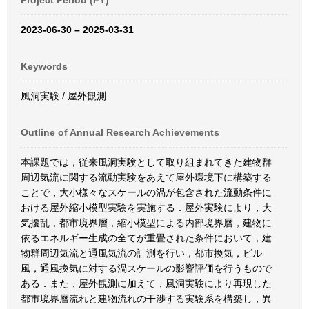
Project Period (FY)
2023-06-30 – 2025-03-31
Keywords
風洞実験 / 屋外観測
Outline of Annual Research Achievements
本課題では，従来風洞実験として取り組まれてきた建物群
周辺気流に関する流動実験をあえて屋外環境下に構築する
ことで，大小様々なスケールの渦が包含された流動条件に
おける屋外縮小模型実験を実施する．屋外実験により，大
気擾乱，都市境界層，縮小模型による内部境界層，建物に
依るエネルギー生成の全てが重畳された条件において，建
物群周辺気流と通風気流の計測を行い，都市換気，ビル
風，通風換気に対する渦スケールの影響評価を行うもので
ある．また，屋外観測に加えて，風洞実験により再現した
都市境界層流れと建物流れの干渉する実験系を構築し，異