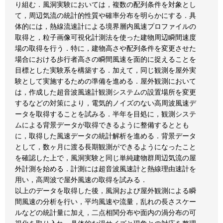
り組む．風洞実験においては，複数の配列条件を対象とし
て，周辺気流の統計的性質や確率分布を明らかにする．具
体的には，熱線流速計による境界層内風速プロファイルの
取得と，粒子画像可視化計測法を使った建物周辺瞬間速度
場の取得を行う．特に，建物高さや配列条件を変更させた
場合における歩行者高さの瞬間風速を面的に捉えることを
目標とした実験系を構築する．加えて，同じ観測を屋外実
験として実施するための準備を進める．屋外観測において
は，作成した超音波風速計観測システムの設置場所を変更
するなどの対策により，電気的ノイズのない高周波風速デ
ータを取得することを試みる．半年を目処に，観測システ
ムによる背景データが取得できるように整備するととも
に，取得した風速データの統計解析を進める．背景データ
として，数ヶ月に渡る長期観測ができるようになったこと
を確認した上で，風洞実験と同じ単純建物群周辺気流の屋
外計測を始める．計測には超音波風速計と熱線理由速計を
用い，高周波で屋外風速の取得を試みる．
以上のデータを取得した後，風洞および屋外観測による瞬
間風速の分析を行い，平均風速や流量，乱れの長さスケー
ルなどの統計量に加え，二点相関分布や面内の渦分布の可