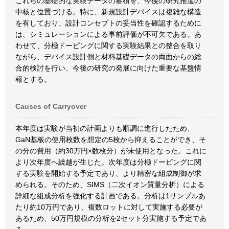
これらの基礎的な実験データの蓄積を、今後の研究推進の
中核と位置づける。特に、新規設計デバイスは複雑な構造
を有しており、設計コンセプトの妥当性を確認するために
は、シミュレーションによる事前評価が不可欠である。あ
わせて、分極ドーピングに関する実験結果との整合を取り
ながら、デバイス設計側と材料基礎データの両面からの総
合的検討を行い、今後の研究の発展に向けた重要な基盤情
報とする。
Causes of Carryover
本年度は実験が当初の計画よりも順調に進行したため、
GaN基板の使用枚数を想定の5枚から抑えることができ、そ
の分の費用（約30万円×数枚分）が未使用となった。これに
より次年度へ繰越が生じた。次年度は分極ドーピングに関
する実験を開始する予定であり、より精密な組成制御が求
められる。そのため、SIMS（二次イオン質量分析）による
詳細な組成分析を強化する計画である。分析は1サンプルあ
たり約10万円であり、複数ロットに対して実施する必要が
あるため、50万円規模の分析を2セット分実施する予定であ