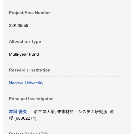
Project/Area Number
23K26559
Allocation Type
Multi-year Fund
Research Institution
Nagoya University
Principal Investigator
本田 善央
名古屋大学, 未来材料・システム研究所, 教
授 (60362274)