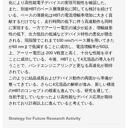
化により高性能電子デバイスの実現可能性を確認した。
また、別途HBTのベース層薄膜化に関しても検討を続けて
いる。ベースの薄膜化はHBTの電流増幅率増加に大きく貢
献するだけでなく、走行時間の低下に伴う高速動作も同時
に実現する。一方でアーリー電圧の減少が起き、増幅線形
性の低下、出力抵抗の低減などデバイス特性の悪化が懸念
される。現段階でこれまで100 nmのベース層を用いてきた
が60 nmまで低減することに成功し、電流増幅率が50以
上、アーリー電圧は-200 V程度と高く、十分な性能を示す
ことに成功している。今後、HBTとして4元混晶の導入を行
うことで、バンドエンジニアリングと更なる高速化が期待
されている。
このように結晶成長およびデバイス動作の両面から準備が
整ってきている。さらに4元混晶の解析が進み、新しい構造
のHBTのコンセプトの模索も進んでいる。研究を通して、
当初予定していなかったより高性能なデバイス応用が期待
されており計画以上に進んでいると考えている。
Strategy for Future Research Activity