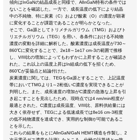
傾向はInGaNの結晶成長と同様で、AlInGaN特有の条件では
ないことを確認した。一方で、成長温度の低下により結晶
中の不純物、特に炭素（C）および酸素（O）の濃度が顕著
に変化することが課題であることが明らかとなった。
そこで、Ga源としてトリメチルガリウム（TMG）およびト
リエチルガリウム（TEG）を用い、各条件における不純物
濃度の変動を詳細に解析した。酸素濃度は成長温度が730～
860℃に変化することで、2e18～1e17 cm-3の範囲で推移
し、V/III比の増加によってもわずかに上昇することが確認さ
れた。これ以上の温度上昇はIn組成の低下を招くため、
860℃が妥協点と結論付けた。
炭素濃度に関しては、TEGをGa源とすることで、上記温度
帯においてTMGより1～2桁低いC濃度を実現できることが
判明した。また、成長速度の増加がC濃度の急激な上昇を引
き起こすことを見出したため、現時点では4 nm/min程度が
最適とされた。C濃度は成長温度、V/III比、原料供給量には
大きく依存せず、TEGによる低速成長では8e16 cm-3程度
の低不純物濃度を達成でき、実用的な制御が可能であるこ
とを示した。
これらの結果をもとにAlInGaN/GaN HEMT構造を作製し、2
次元電子ガス濃度を計測したところ、分極の計算値と一致