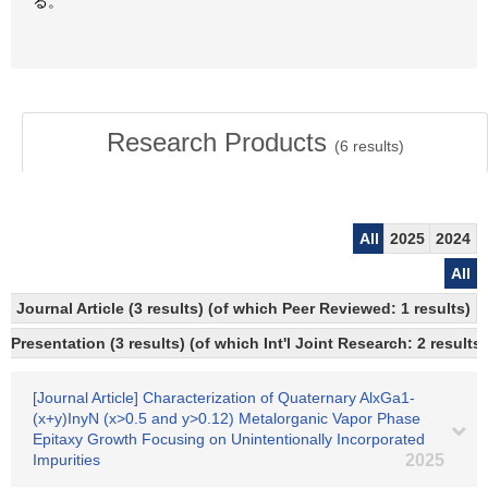
る。
Research Products
(
6
results)
All
2025
2024
All
Journal Article (3 results) (of which Peer Reviewed: 1 results)
Presentation (3 results) (of which Int'l Joint Research: 2 results)
[Journal Article] Characterization of Quaternary AlxGa1-
(x+y)InyN (x>0.5 and y>0.12) Metalorganic Vapor Phase
Epitaxy Growth Focusing on Unintentionally Incorporated
Impurities
2025