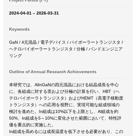
Project Period (FY)
2024-04-01 – 2026-03-31
Keywords
GaN / 4元混晶 / 電子デバイス / バイポーラートランジスタ /
ヘテロバイポーラートランジスタ / 分極 / バンドエンジニア
リング
Outline of Annual Research Achievements
本研究では、AlInGaNの四元混晶における結晶成長を中心
に、各組成に対する歪および分極の計算を行い、HBT（ヘ
テロバイポーラトランジスタ）およびHEMT（高電子移動度
トランジスタ）への応用を視野に、実現可能な組成領域の
検討を進めた。In組成は10%以下を上限とし、Al組成を約
50%、In組成を5～10%に変化させた範囲において、特性評
価を重点的に実施した。
In組成を高めるには成長温度を低下させる必要があり、この