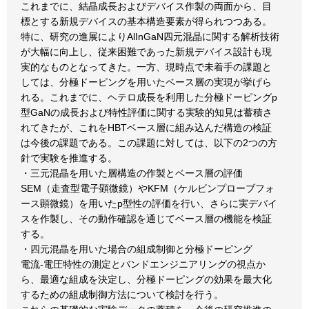
これまでに、結晶成長およびデバイス作製の両面から、目
標とする新規デバイスの基本構造要素が得られつつある。
特に、研究の進展によりAlInGaN四元混晶に関する解析技術
が大幅に向上し、従来困難であった新規デバイス設計も現
実的なものとなってきた。一方、現時点で未着手の課題と
しては、分極ドーピングを用いたベース層の実現が挙げら
れる。これまでに、ヘテロ成長を利用した分極ドーピングp
型GaNの成長および特性評価に関する実験的知見は蓄積さ
れてきたが、これをHBTベース層に組み込んだ構造の検証
は今後の課題である。この課題に対しては、以下の2つの方
針で実験を推進する。
・三元混晶を用いた層構造の作製とベース層の評価
SEM（走査型電子顕微鏡）やKFM（ケルビンプローブフォ
ース顕微鏡）を用いたp型性の評価を行い、さらに実デバイ
スを作製し、その動作確認を通じてベース層の機能を検証
する。
・四元混晶を用いた場合の組成制御と分極ドーピング
電流‐電圧特性の測定とバンドエンジニアリングの視点か
ら、最適な組成を決定し、分極ドーピングの効果を最大化
するための組成制御方法について検討を行う。