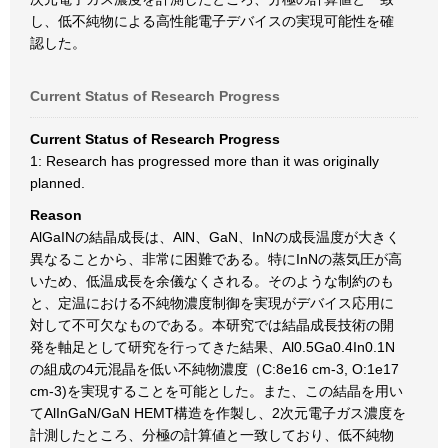
し、低不純物による高性能電子デバイスの実現可能性を確
認した。
Current Status of Research Progress
Current Status of Research Progress
1: Research has progressed more than it was originally
planned.
Reason
AlGaINの結晶成長は、AlN、GaN、InNの成長温度が大きく
異なることから、非常に困難である。特にInNの蒸気圧が高
いため、低温成長を余儀なくされる。そのような制約のも
と、定温における不純物濃度制御を実現がデバイス応用に
対して不可欠なものである。本研究では結晶成長技術の開
発を軸足として研究を行ってきた結果、Al0.5Ga0.4In0.1N
の組成の4元混晶を低い不純物濃度（C:8e16 cm-3, O:1e17
cm-3)を実現することを可能とした。また、この結晶を用い
てAlInGaN/GaN HEMT構造を作製し、2次元電子ガス濃度を
計測したところ、分極の計算値と一致しており、低不純物