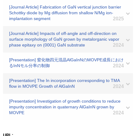
[Journal Article] Fabrication of GaN vertical junction barrier
Schottky diode by Mg diffusion from shallow N/Mg ion-
implantation segment
2025
[Journal Article] Impacts of off-angle and off-direction on
surface morphology of GaN grown by metalorganic vapor
phase epitaxy on (0001) GaN substrate
2024
[Presentation] 窒化物四元混晶AlGaInNのMOVPE成長におけ
るInNモル分率の制御
2024
[Presentation] The In incorporation corresponding to TMA
flow in MOVPE Growth of AlGaInN
2024
[Presentation] Investigation of growth conditions to reduce
impurity concentration in quaternary AlGaInN grown by
MOVPE
2024
URL: