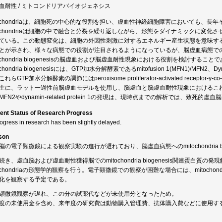
血耐性 / ミトコンドリアバイオジェネシス
tochondriaは、細胞死の中心的な役割を担い、虚血性神経細胞障害においても、
tochondriaは細胞の中で融合と分裂を繰り返しながら、形態をダイナミックに変化させている (m
ている。この動態変化は、細胞の外因性刺激に対するエネルギー産生状態を意味す
とが示され、様々な病態での役割が注目されるようになっているが、脳虚血病態で
tochondria biogenesisの脳虚血および脳虚血耐性現象における役割を検討すること
ochondria biogenesisには、GTP加水分解酵素であるmitofusion 1(MFN1)/MFN2、Dynami
れらGTP加水分解酵素の調節にはperoxisome proliferator-activated receptor
主に、ラット一過性前脳虚血モデルを使用し、脳虚血と脳虚血耐性現象におけるこれら蛋白
MFN2やdynamin-related protein 1の発現は、現時点までの解析では、
ent Status of Research Progress
rogress in research has been slightly delayed.
son
脳の電子顕微鏡による観察実験の進行が遅れており、脳虚血病態へのmitochondria 
続き、虚血脳および虚血耐性獲得脳でのmitochondria biogenesis関連蛋白
tochondriaの形態学的観察を行う。電子顕微鏡での観察が困難な場合には、mitochondr
化を観察する予定である。
顕微鏡観察が遅れ、この分の試薬代などが未使用分となったため。
度の未使用金を含め、来年度の研究費は動物購入管理費、抗体購入費などに使用す