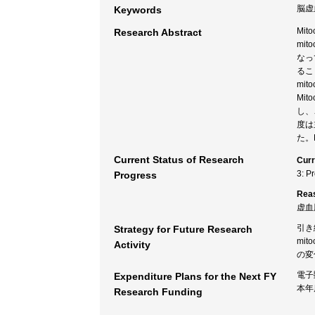
脳虚
Keywords
Mi
Research Abstract
mi
なっ
るこ
mi
Mit
し、こ
度は
た。
Current Status of Research
Curr
3: P
Progress
Rea
虚血
引き
Strategy for Future Research
mi
Activity
の変
電子
Expenditure Plans for the Next FY
本年
Research Funding