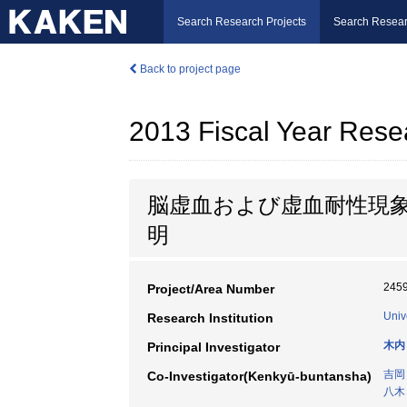
Search Research Projects
Search Resear
Back to project page
2013 Fiscal Year Rese
脳虚血および虚血耐性現
明
245
Project/Area Number
Univ
Research Institution
木内
Principal Investigator
吉岡
Co-Investigator(Kenkyū-buntansha)
八木