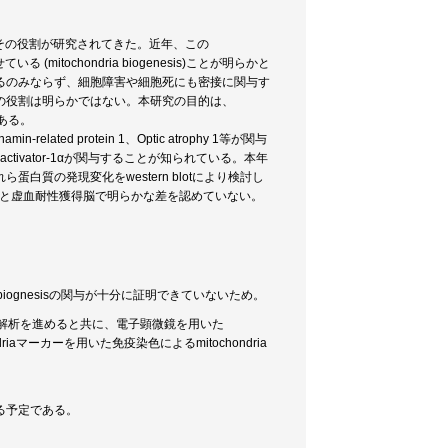
長年その役割が研究されてきた。近年、この
itochondria biogenesis)ことが明らかと
るのみならず、細胞障害や細胞死にも密接に関与す
の役割は明らかではない。本研究の目的は、
である。
n-related protein 1、Optic atrophy 1等が関与
-γ-co-activator-1αが関与することが知られている。本年
質の発現変化をwestern blotにより検討し
致死的虚血脳と虚血耐性獲得脳で明らかな差を認めていない。
biognesisの関与が十分に証明できていないため。
質の発現解析を進めると共に、電子顕微鏡を用いた
iaマーカーを用いた免疫染色によるmitochondria
る予定である。